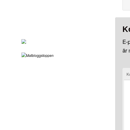
K
E-p
är
K