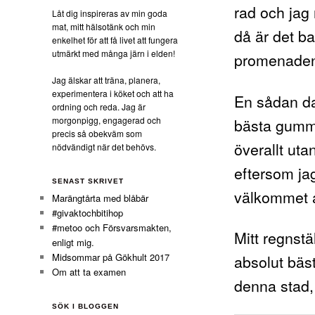
rad och jag 
Låt dig inspireras av min goda
mat, mitt hälsotänk och min
då är det ba
enkelhet för att få livet att fungera
utmärkt med många järn i elden!
promenaden,
Jag älskar att träna, planera,
experimentera i köket och att ha
En sådan dag
ordning och reda. Jag är
bästa gummi
morgonpigg, engagerad och
precis så obekväm som
överallt uta
nödvändigt när det behövs.
eftersom jag
SENAST SKRIVET
välkommet av
Marängtårta med blåbär
#givaktochbitihop
#metoo och Försvarsmakten,
Mitt regnstä
enligt mig.
Midsommar på Gökhult 2017
absolut bäs
Om att ta examen
denna stad,
SÖK I BLOGGEN