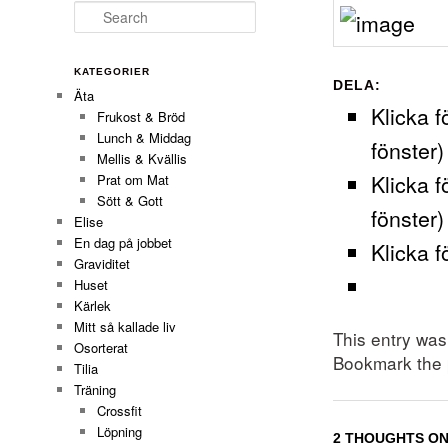
Search
KATEGORIER
DELA:
Äta
Klicka f
Frukost & Bröd
Lunch & Middag
fönster)
Mellis & Kvällis
Klicka f
Prat om Mat
Sött & Gott
fönster)
Elise
En dag på jobbet
Klicka f
Graviditet
Huset
Kärlek
Mitt så kallade liv
This entry wa
Osorterat
Bookmark the
Tilia
Träning
Crossfit
Löpning
2 THOUGHTS ON