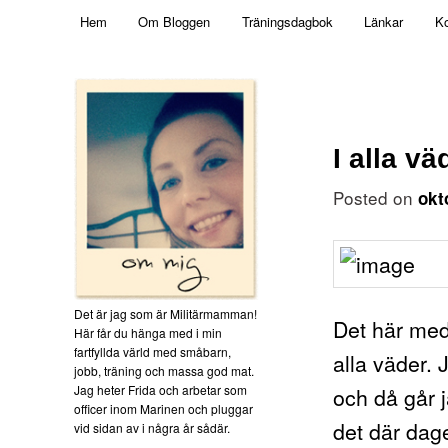
Main menu
Mamma, militär och märkbart obekväm
Hem
Om Bloggen
Träningsdagbok
Länkar
Ko
Skip to primary content
Militärmamman
I alla vä
Posted on
okt
Det är jag som är Militärmamman!
Det här med 
Här får du hänga med i min
fartfyllda värld med småbarn,
alla väder. 
jobb, träning och massa god mat.
Jag heter Frida och arbetar som
och då går 
officer inom Marinen och pluggar
det där dage
vid sidan av i några år sådär.