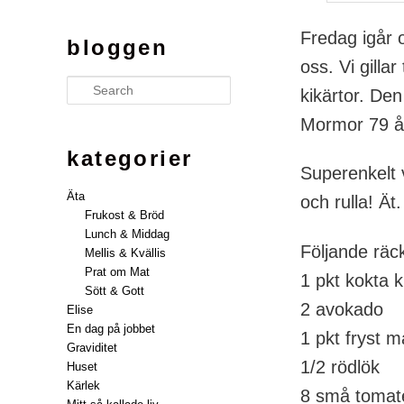
Fredag igår 
bloggen
oss. Vi gilla
Search
kikärtor. Den
Mormor 79 å
kategorier
Superenkelt 
Äta
och rulla! Ät.
Frukost & Bröd
Lunch & Middag
Följande räck
Mellis & Kvällis
Prat om Mat
1 pkt kokta k
Sött & Gott
2 avokado
Elise
En dag på jobbet
1 pkt fryst m
Graviditet
1/2 rödlök
Huset
Kärlek
8 små tomat