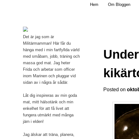
Main menu
Mamma, militär och märkbart obekväm
Hem
Om Bloggen
Skip to primary content
Militärmamman
Det är jag som är
Militärmamman! Här får du
Under
hänga med i min fartfyllda värld
med småbarn, jobb, träning och
massa god mat. Jag heter
kikärt
Frida och arbetar som officer
inom Marinen och pluggar vid
sidan av i några år sådär.
Posted on
okto
Låt dig inspireras av min goda
mat, mitt hälsotänk och min
enkelhet för att få livet att
fungera utmärkt med många
järn i elden!
Jag älskar att träna, planera,