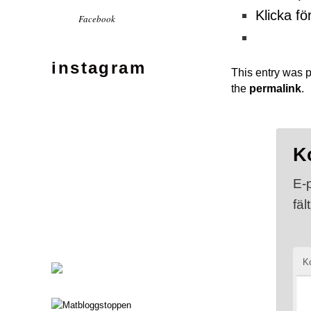
Klicka fö
Facebook
instagram
This entry was 
the
permalink
.
K
E-
fäl
K