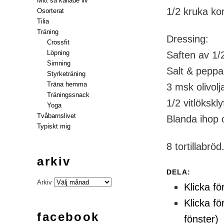
Mitt så kallade liv
1/2 kruka ko
Osorterat
Tilia
Träning
Dressing:
Crossfit
Löpning
Saften av 1/2
Simning
Salt & peppa
Styrketräning
Träna hemma
3 msk olivolj
Träningssnack
1/2 vitlökskly
Yoga
Tvåbarnslivet
Blanda ihop o
Typiskt mig
8 tortillabr
arkiv
DELA:
Arkiv
Klicka fö
Klicka fö
facebook
fönster)