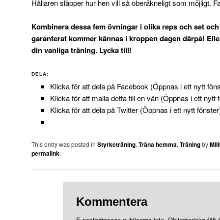
Hållaren släpper hur hen vill så oberäkneligt som möjligt. Fa
Kombinera dessa fem övningar i olika reps och set och 
garanterat kommer kännas i kroppen dagen därpå! Eller 
din vanliga träning. Lycka till!
DELA:
Klicka för att dela på Facebook (Öppnas i ett nytt föns
Klicka för att maila detta till en vän (Öppnas i ett nytt 
Klicka för att dela på Twitter (Öppnas i ett nytt fönster
This entry was posted in
Styrketräning
,
Träna hemma
,
Träning
by
Mil
permalink
.
Kommentera
E-postadressen publiceras inte.
Obligatoriska fält