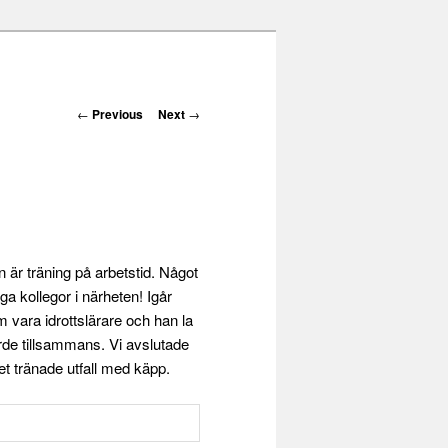
Post navigation
←
Previous
Next
→
är träning på arbetstid. Något
iga kollegor i närheten! Igår
 vara idrottslärare och han la
örde tillsammans. Vi avslutade
et tränade utfall med käpp.