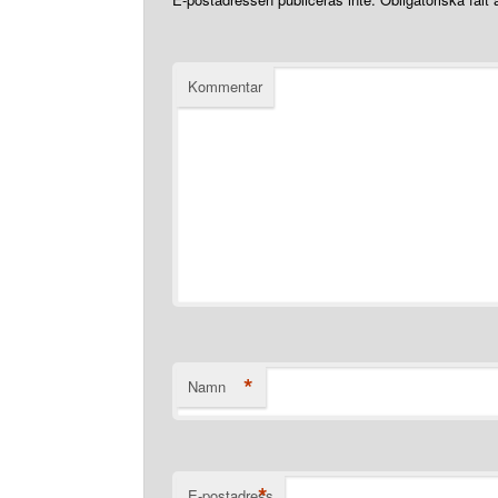
Kommentar
*
Namn
*
E-postadress