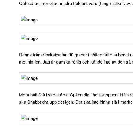
Och så en mer eller mindre fruktansvärd (tung!) fällknivsvar
Denna tränar baksida lår. 90 grader i höften fäll ena benet 
mot himlen. Jag är ganska rörlig och kände inte av den så my
Mera bål! Stå i skottkärra. Spänn dig i hela kroppen. Hålla
ska Snabbt dra upp det igen. Det ska inte hinna slå i marke