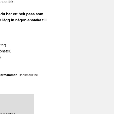
ntastiskt!
du har ett helt pass som
lägg in någon enstaka till
ter)
fönster)
)
itarmamman
. Bookmark the
 är märkta
*