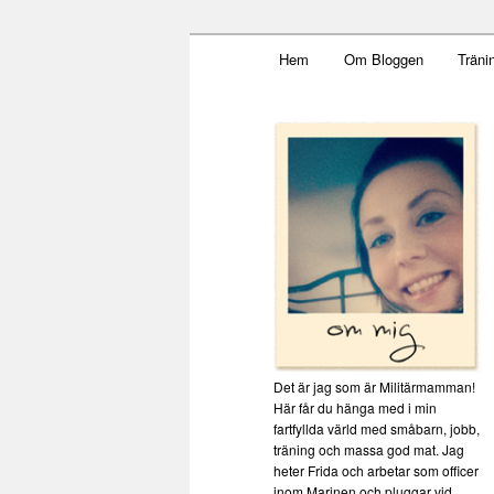
Main menu
Mamma, militär och märkbar
Hem
Om Bloggen
Träni
Skip to primary content
Militärmamm
Det är jag som är Militärmamman!
Här får du hänga med i min
fartfyllda värld med småbarn, jobb,
träning och massa god mat. Jag
heter Frida och arbetar som officer
inom Marinen och pluggar vid