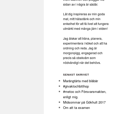
sidan av i några år sådär.
Låt dig inspireras av min goda
mat, mitt hälsotänk och min
enkelhet för att få livet att fungera
utmärkt med många järn i elden!
Jag älskar att träna, planera,
experimentera i köket och att ha
ordning och reda. Jag är
morgonpigg, engagerad och
precis så obekväm som
nödvändigt när det behövs.
SENAST SKRIVET
Marängtårta med blåbär
#givaktochbitihop
#metoo och Försvarsmakten,
enligt mig.
Midsommar på Gökhult 2017
Om att ta examen