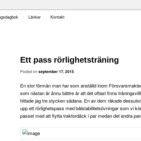
t obekväm
ngsdagbok
Länkar
Kontakt
an
Ett pass rörlighetsträning
Posted on
september 17, 2015
En stor förmån man har som anställd inom Försvarsmakten 
som nästan är ännu bättre är att det oftast finns träningsvill
hittade jag tre stycken sådana. En av dem råkade dessutom
upp ett rörlighetspass med bålstabilitetsövningar som vi k
passet med att flytta traktordäck i par medan det andra par