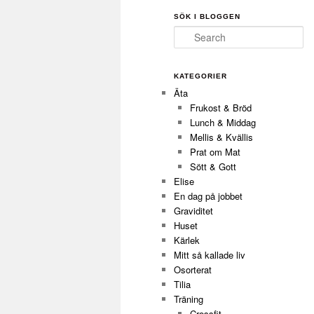
SÖK I BLOGGEN
Search
KATEGORIER
Äta
Frukost & Bröd
Lunch & Middag
Mellis & Kvällis
Prat om Mat
Sött & Gott
Elise
En dag på jobbet
Graviditet
Huset
Kärlek
Mitt så kallade liv
Osorterat
Tilia
Träning
Crossfit