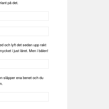
iant på det.
ned och lyft det sedan upp rakt
cket i just låret. Men i bålen!
ren släpper ena benet och du
n.