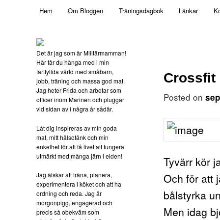
Main menu
Mamma, militär och märkbart obekväm
Hem
Om Bloggen
Träningsdagbok
Länkar
Ko
Skip to primary content
Militärmamman
Det är jag som är Militärmamman!
Här får du hänga med i min
fartfyllda värld med småbarn,
Crossfit
jobb, träning och massa god mat.
Jag heter Frida och arbetar som
Posted on
sep
officer inom Marinen och pluggar
vid sidan av i några år sådär.
Låt dig inspireras av min goda
mat, mitt hälsotänk och min
enkelhet för att få livet att fungera
utmärkt med många järn i elden!
Tyvärr kör j
Jag älskar att träna, planera,
Och för att
experimentera i köket och att ha
bålstyrka un
ordning och reda. Jag är
morgonpigg, engagerad och
Men idag bjö
precis så obekväm som