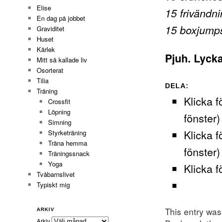
Elise
15 frivändn
En dag på jobbet
15 boxjump
Graviditet
Huset
Kärlek
Pjuh. Lycka
Mitt så kallade liv
Osorterat
Tilia
DELA:
Träning
Klicka f
Crossfit
Löpning
fönster)
Simning
Klicka f
Styrketräning
Träna hemma
fönster)
Träningssnack
Yoga
Klicka f
Tvåbarnslivet
Typiskt mig
This entry wa
ARKIV
Arkiv