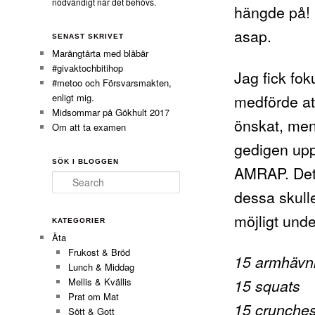
nödvändigt när det behövs.
hängde på! 
asap.
SENAST SKRIVET
Marängtårta med blåbär
#givaktochbitihop
Jag fick fok
#metoo och Försvarsmakten,
medförde at
enligt mig.
Midsommar på Gökhult 2017
önskat, men
Om att ta examen
gedigen up
SÖK I BLOGGEN
AMRAP. Det 
Search
dessa skull
möjligt unde
KATEGORIER
Äta
Frukost & Bröd
15 armhävn
Lunch & Middag
15 squats
Mellis & Kvällis
Prat om Mat
15 crunche
Sött & Gott