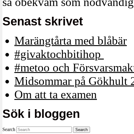
så obekväm som nödvändigt
Senast skrivet
Marängtårta med blåbär
#givaktochbitihop
#metoo och Försvarsmakt
Midsommar på Gökhult 
Om att ta examen
Sök i bloggen
Search