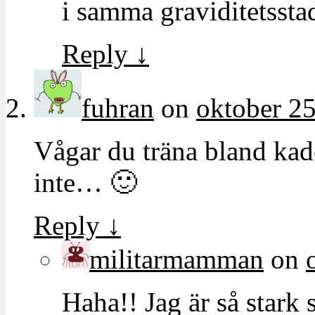
i samma graviditetssta
Reply
↓
fuhran
on
oktober 25
Vågar du träna bland kade
inte… 🙂
Reply
↓
militarmamman
on
Haha!! Jag är så stark 