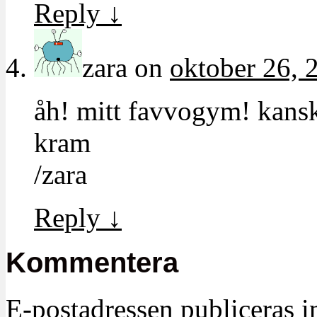
Reply
↓
zara
on
oktober 26, 
åh! mitt favvogym! kansk
kram
/zara
Reply
↓
Kommentera
E-postadressen publiceras in