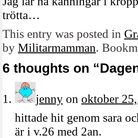
Jag lär ha känningar i krop
trötta…
This entry was posted in
Gr
by
Militarmamman
. Bookm
6 thoughts on “
Dagen
jenny
on
oktober 25,
hittade hit genom sara oc
är i v.26 med 2an.