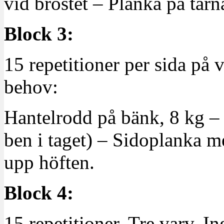
vid bröstet – Planka på tårn
Block 3:
15 repetitioner per sida på 
behov:
Hantelrodd på bänk, 8 kg – U
ben i taget) – Sidoplanka m
upp höften.
Block 4:
15 repetitioner. Tre varv. In