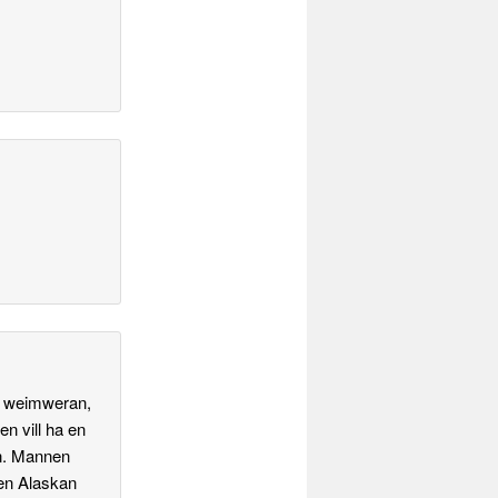
är weimweran,
en vill ha en
en. Mannen
 en Alaskan