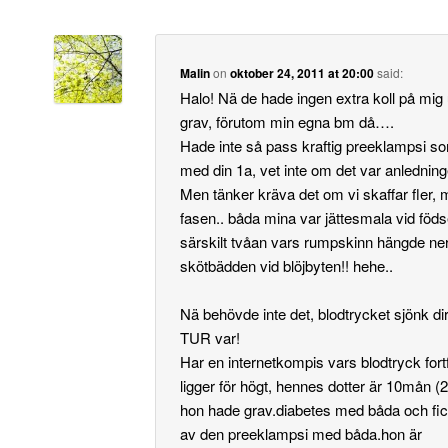
Malin
on
oktober 24, 2011 at 20:00
said:
Halo! Nä de hade ingen extra koll på mig
grav, förutom min egna bm då….
Hade inte så pass kraftig preeklampsi s
med din 1a, vet inte om det var anledni
Men tänker kräva det om vi skaffar fler,
fasen.. båda mina var jättesmala vid föd
särskilt tvåan vars rumpskinn hängde ne
skötbädden vid blöjbyten!! hehe..
Nä behövde inte det, blodtrycket sjönk d
TUR var!
Har en internetkompis vars blodtryck for
ligger för högt, hennes dotter är 10mån (2
hon hade grav.diabetes med båda och fic
av den preeklampsi med båda.hon är