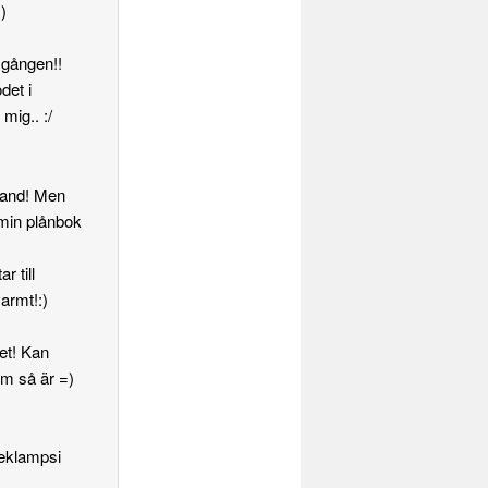
)
 gången!!
det i
mig.. :/
bland! Men
r min plånbok
r till
armt!:)
et! Kan
om så är =)
eeklampsi