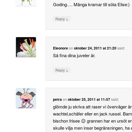
Goding…. Många kramar till söta Elise:)
↓
Reply
Eleonore
on
oktober 24, 2011 at 21:20
said:
Så fina dina juveler är.
↓
Reply
petra
on
oktober 25, 2011 at 11:57
said:
glömde ju skriva att raser vi överväger 
wachtel,schäfer eller en jack russel. Barn
bischon frisee 😉 grannen har en ursöt 
skulle vilja men inser begränsningen, ha