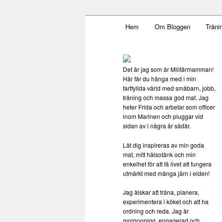
Main menu
Mamma, militär och märkbar
Hem
Om Bloggen
Träni
Skip to primary content
Militärmamm
Det är jag som är Militärmamman!
Här får du hänga med i min
fartfyllda värld med småbarn, jobb,
träning och massa god mat. Jag
heter Frida och arbetar som officer
inom Marinen och pluggar vid
sidan av i några år sådär.
Låt dig inspireras av min goda
mat, mitt hälsotänk och min
enkelhet för att få livet att fungera
utmärkt med många järn i elden!
Jag älskar att träna, planera,
experimentera i köket och att ha
ordning och reda. Jag är
morgonpigg, engagerad och