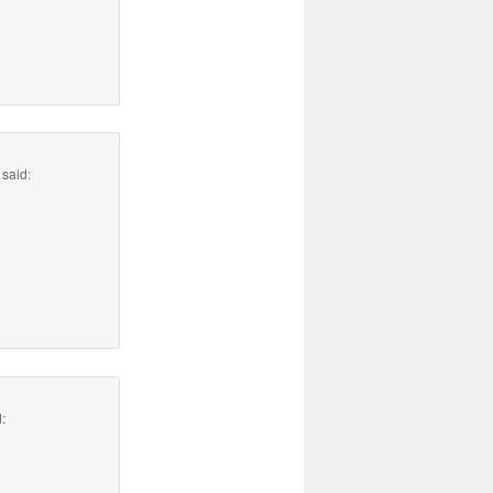
said:
: