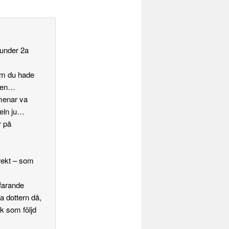
 under 2a
om du hade
ngen…
 menar va
seln ju…
r på
irekt – som
tfarande
a dottern då,
k som följd