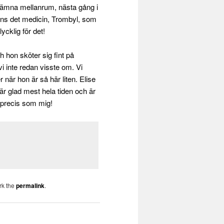
jämna mellanrum, nästa gång i
 finns det medicin, Trombyl, som
ycklig för det!
h hon sköter sig fint på
vi inte redan visste om. Vi
 när hon är så här liten. Elise
 är glad mest hela tiden och är
u precis som mig!
rk the
permalink
.