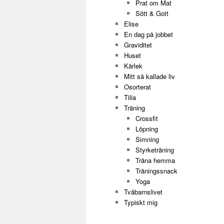
Prat om Mat
Sött & Gott
Elise
En dag på jobbet
Graviditet
Huset
Kärlek
Mitt så kallade liv
Osorterat
Tilia
Träning
Crossfit
Löpning
Simning
Styrketräning
Träna hemma
Träningssnack
Yoga
Tvåbarnslivet
Typiskt mig