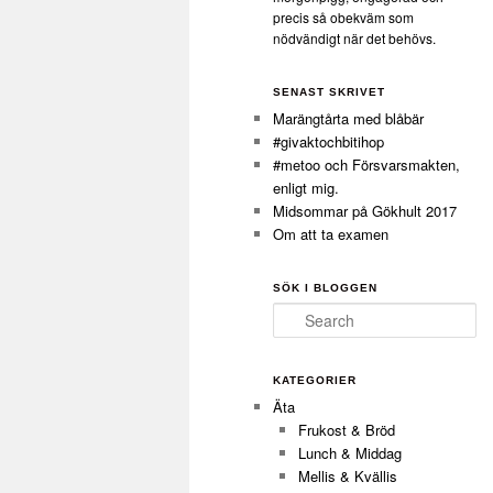
precis så obekväm som
nödvändigt när det behövs.
SENAST SKRIVET
Marängtårta med blåbär
#givaktochbitihop
#metoo och Försvarsmakten,
enligt mig.
Midsommar på Gökhult 2017
Om att ta examen
SÖK I BLOGGEN
Search
KATEGORIER
Äta
Frukost & Bröd
Lunch & Middag
Mellis & Kvällis