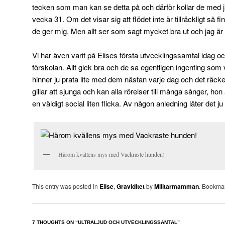
tecken som man kan se detta på och därför kollar de med 
vecka 31. Om det visar sig att flödet inte är tillräckligt så
de ger mig. Men allt ser som sagt mycket bra ut och jag är l
Vi har även varit på Elises första utvecklingssamtal idag oc
förskolan. Allt gick bra och de sa egentligen ingenting som 
hinner ju prata lite med dem nästan varje dag och det räcker
gillar att sjunga och kan alla rörelser till många sånger, hon
en väldigt social liten flicka. Av någon anledning låter det j
Härom kvällens mys med Vackraste hunden!
This entry was posted in
Elise
,
Graviditet
by
Militarmamman
. Bookma
7 THOUGHTS ON “
ULTRALJUD OCH UTVECKLINGSSAMTAL
”