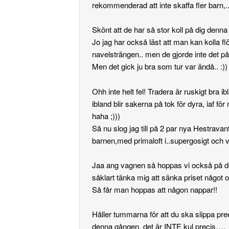
rekommenderad att inte skaffa fler barn,..
Skönt att de har så stor koll på dig denna
Jo jag har också läst att man kan kolla flö
navelsträngen.. men de gjorde inte det på 
Men det gick ju bra som tur var ändå.. :))
Ohh inte helt fel! Tradera är ruskigt bra i
ibland blir sakerna på tok för dyra, iaf fö
haha ;)))
Så nu slog jag till på 2 par nya Hestravanta
barnen,med primaloft i..supergosigt och v
Jaa ang vagnen så hoppas vi också på d
såklart tänka mig att sänka priset något 
Så får man hoppas att någon nappar!!
Håller tummarna för att du ska slippa pr
denna gången, det är INTE kul precis….