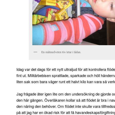
En målmedveten tös letar i lådan.
Idag var det dags för ett nytt ultraljud för att kontrollera flö
fint ut. Militärbebisen sprattlade, sparkade och höll händer
liten sak som bara väger runt ett halvt kilo kan vara så verk
Jag frågade åter igen lite om den undersökning de gjorde o
den här gången. Överläkaren kollar så att flödet är bra i na
den näring den behöver. Om flödet inte skulle vara tillfredss
på att jag har en ökad risk för att få havandeskapsförgiftning