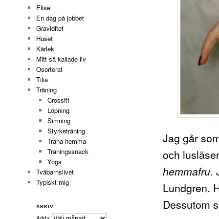
Elise
En dag på jobbet
Graviditet
Huset
Kärlek
Mitt så kallade liv
Osorterat
Tilia
Träning
Crossfit
Löpning
Simning
Styrketräning
Jag går som 
Träna hemma
och lusläse
Träningssnack
Yoga
.
hemmafru
Tvåbarnslivet
Typiskt mig
Lundgren. Ho
Dessutom s
ARKIV
Arkiv