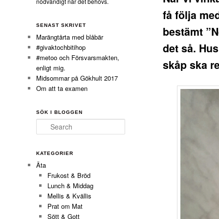
nödvändigt när det behövs.
få följa me
SENAST SKRIVET
bestämt ”N
Marängtårta med blåbär
det så. Hu
#givaktochbitihop
#metoo och Försvarsmakten,
skåp ska re
enligt mig.
Midsommar på Gökhult 2017
Om att ta examen
SÖK I BLOGGEN
Search
KATEGORIER
Äta
Frukost & Bröd
Lunch & Middag
Mellis & Kvällis
Prat om Mat
Sött & Gott