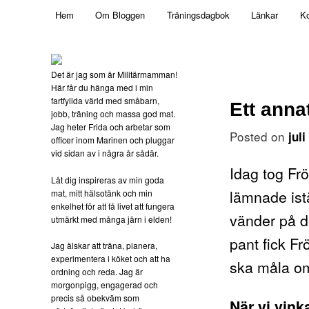
Main menu
Mamma, militär och märkbart obekväm
Hem
Om Bloggen
Träningsdagbok
Länkar
Ko
Skip to primary content
Militärmamman
Det är jag som är Militärmamman!
Här får du hänga med i min
fartfyllda värld med småbarn,
Ett annat
jobb, träning och massa god mat.
Jag heter Frida och arbetar som
Posted on
jul
officer inom Marinen och pluggar
vid sidan av i några år sådär.
Idag tog Fr
Låt dig inspireras av min goda
lämnade ist
mat, mitt hälsotänk och min
enkelhet för att få livet att fungera
vänder på d
utmärkt med många järn i elden!
pant fick F
Jag älskar att träna, planera,
experimentera i köket och att ha
ska måla om 
ordning och reda. Jag är
morgonpigg, engagerad och
precis så obekväm som
När vi vink