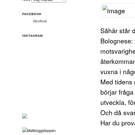
FACEBOOK
Facebook
Såhär står d
INSTAGRAM
Bolognese: 
motsvarighet
återkommand
vuxna i någ
Med tidens 
börjar fråga
utveckla, fö
Och då svar
Har du prov