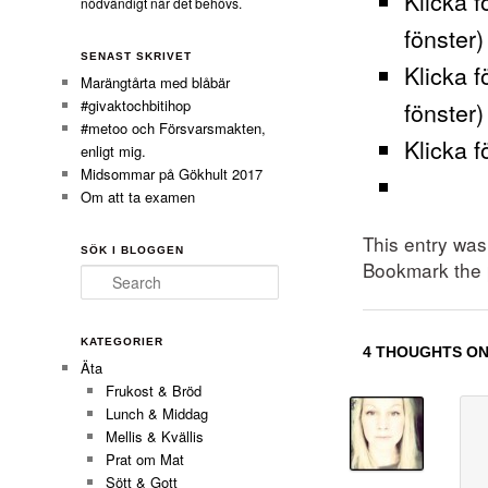
Klicka f
nödvändigt när det behövs.
fönster)
SENAST SKRIVET
Klicka f
Marängtårta med blåbär
#givaktochbitihop
fönster)
#metoo och Försvarsmakten,
Klicka f
enligt mig.
Midsommar på Gökhult 2017
Om att ta examen
This entry wa
SÖK I BLOGGEN
Bookmark the
Search
KATEGORIER
4 THOUGHTS ON
Äta
Frukost & Bröd
Lunch & Middag
Mellis & Kvällis
Prat om Mat
Sött & Gott