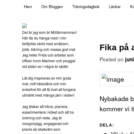
Main menu
Mamma, militär och märkbart obekväm
Hem
Om Bloggen
Träningsdagbok
Länkar
Ko
Skip to primary content
Militärmamman
Det är jag som är Militärmamman!
Här får du hänga med i min
fartfyllda värld med småbarn,
Fika på 
jobb, träning och massa god mat.
Jag heter Frida och arbetar som
Posted on
jun
officer inom Marinen och pluggar
vid sidan av i några år sådär.
Låt dig inspireras av min goda
mat, mitt hälsotänk och min
enkelhet för att få livet att fungera
utmärkt med många järn i elden!
Nybakade bul
Jag älskar att träna, planera,
kommer vi t
experimentera i köket och att ha
ordning och reda. Jag är
morgonpigg, engagerad och
DELA:
precis så obekväm som