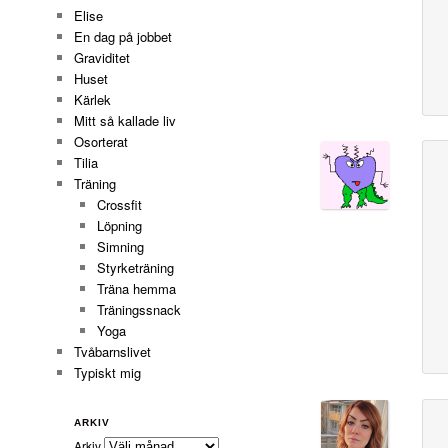
Elise
En dag på jobbet
Graviditet
Huset
Kärlek
Mitt så kallade liv
Osorterat
Tilia
Träning
Crossfit
Löpning
Simning
Styrketräning
Träna hemma
Träningssnack
Yoga
Tvåbarnslivet
Typiskt mig
ARKIV
Arkiv