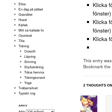
Klicka f
Elise
En dag på jobbet
fönster)
Graviditet
Huset
Klicka f
Kärlek
fönster)
Mitt så kallade liv
Osorterat
Klicka f
Tilia
Träning
Crossfit
Löpning
This entry wa
Simning
Bookmark the
Styrketräning
Träna hemma
Träningssnack
Yoga
2 THOUGHTS ON
Tvåbarnslivet
Typiskt mig
ARKIV
Arkiv