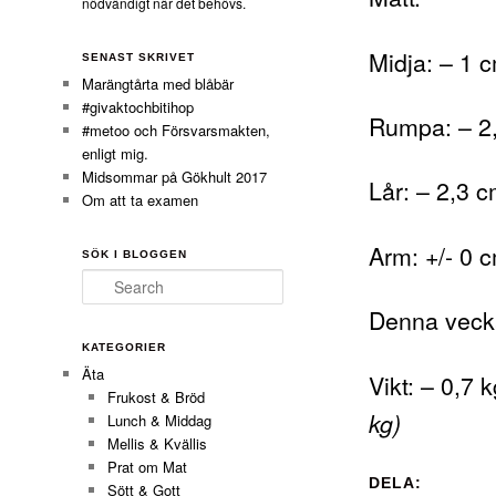
nödvändigt när det behövs.
Midja: – 1 
SENAST SKRIVET
Marängtårta med blåbär
#givaktochbitihop
Rumpa: – 
#metoo och Försvarsmakten,
enligt mig.
Midsommar på Gökhult 2017
Lår: – 2,3 
Om att ta examen
Arm: +/- 0 
SÖK I BLOGGEN
Search
Denna veck
KATEGORIER
Äta
Vikt: – 0,7 
Frukost & Bröd
kg)
Lunch & Middag
Mellis & Kvällis
Prat om Mat
DELA:
Sött & Gott