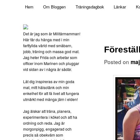
Main menu
Mamma, militär och märkbart obekväm
Hem
Om Bloggen
Träningsdagbok
Länkar
Ko
Skip to primary content
Militärmamman
Det är jag som är Militärmamman!
Här får du hänga med i min
fartfyllda värld med småbarn,
Förestäl
jobb, träning och massa god mat.
Jag heter Frida och arbetar som
Posted on
maj
officer inom Marinen och pluggar
vid sidan av i några år sådär.
Låt dig inspireras av min goda
mat, mitt hälsotänk och min
enkelhet för att få livet att fungera
utmärkt med många järn i elden!
Jag älskar att träna, planera,
experimentera i köket och att ha
ordning och reda. Jag är
morgonpigg, engagerad och
precis så obekväm som