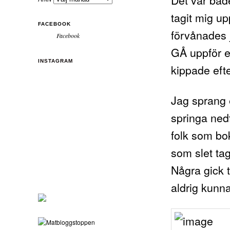
tagit mig up
FACEBOOK
förvånades j
Facebook
GÅ uppför e
INSTAGRAM
kippade eft
Jag sprang 
springa nedf
folk som bok
som slet tag
Några gick 
aldrig kunna