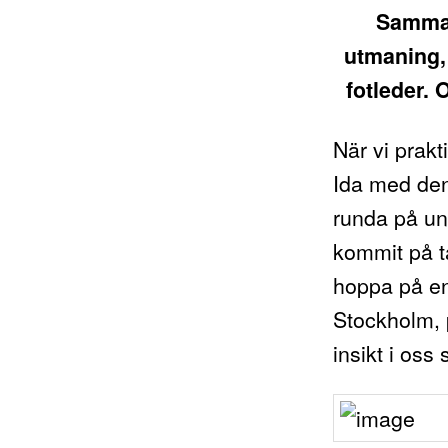
Samman
utmaning,
fotleder. 
När vi prak
Ida med den 
runda på un
kommit på t
hoppa på en
Stockholm, p
insikt i oss