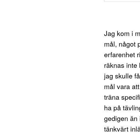
Jag kom i må
mål, något 
erfarenhet ri
räknas inte
jag skulle f
mål vara att
träna specif
ha på tävl
gedigen än i
tänkvärt in