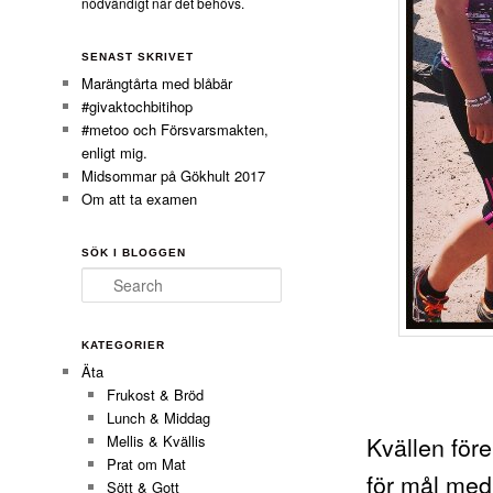
nödvändigt när det behövs.
SENAST SKRIVET
Marängtårta med blåbär
#givaktochbitihop
#metoo och Försvarsmakten,
enligt mig.
Midsommar på Gökhult 2017
Om att ta examen
SÖK I BLOGGEN
Search
KATEGORIER
Äta
Frukost & Bröd
Lunch & Middag
Kvällen för
Mellis & Kvällis
Prat om Mat
för mål med 
Sött & Gott