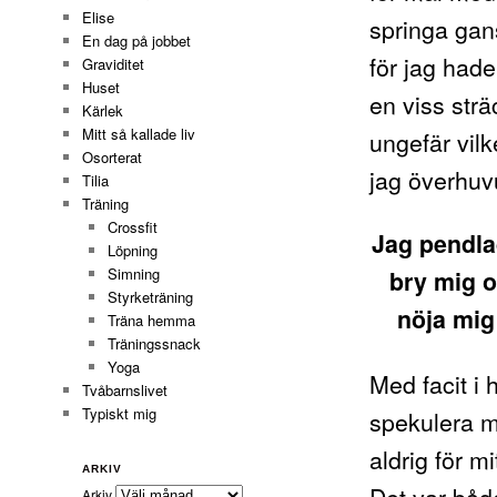
Elise
springa gan
En dag på jobbet
för jag hade
Graviditet
Huset
en viss str
Kärlek
Mitt så kallade liv
ungefär vilk
Osorterat
jag överhuvu
Tilia
Träning
Crossfit
Jag pendlad
Löpning
Simning
bry mig o
Styrketräning
nöja mig
Träna hemma
Träningssnack
Yoga
Med facit i h
Tvåbarnslivet
Typiskt mig
spekulera m
aldrig för m
ARKIV
Det var båd
Arkiv