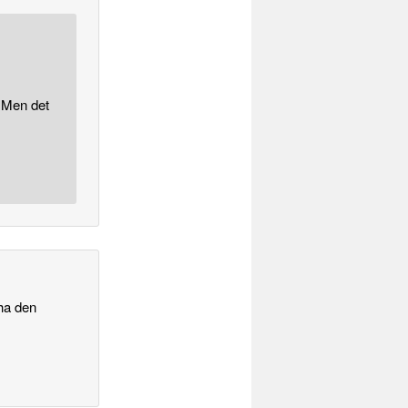
. Men det
 ha den