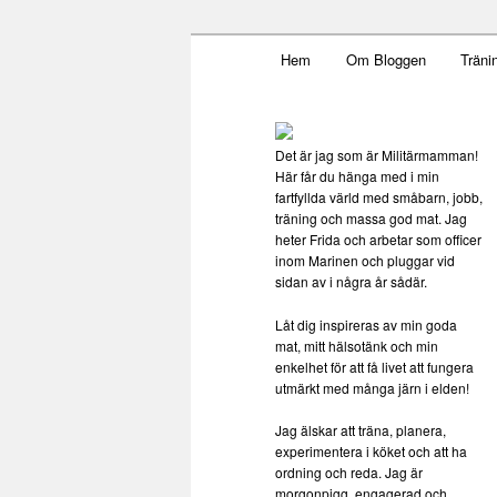
Main menu
Mamma, militär och märkbar
Hem
Om Bloggen
Träni
Skip to primary content
Militärmamm
Det är jag som är Militärmamman!
Här får du hänga med i min
fartfyllda värld med småbarn, jobb,
träning och massa god mat. Jag
heter Frida och arbetar som officer
inom Marinen och pluggar vid
sidan av i några år sådär.
Låt dig inspireras av min goda
mat, mitt hälsotänk och min
enkelhet för att få livet att fungera
utmärkt med många järn i elden!
Jag älskar att träna, planera,
experimentera i köket och att ha
ordning och reda. Jag är
morgonpigg, engagerad och