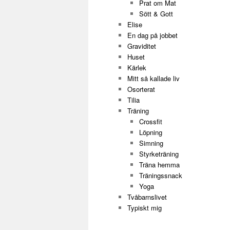
Prat om Mat
Sött & Gott
Elise
En dag på jobbet
Graviditet
Huset
Kärlek
Mitt så kallade liv
Osorterat
Tilia
Träning
Crossfit
Löpning
Simning
Styrketräning
Träna hemma
Träningssnack
Yoga
Tvåbarnslivet
Typiskt mig