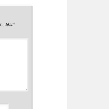
 är märkta
*