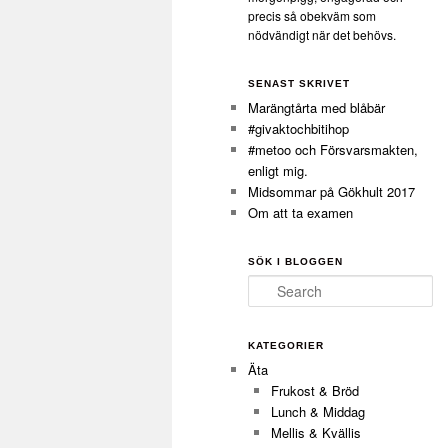
precis så obekväm som
nödvändigt när det behövs.
SENAST SKRIVET
Marängtårta med blåbär
#givaktochbitihop
#metoo och Försvarsmakten,
enligt mig.
Midsommar på Gökhult 2017
Om att ta examen
SÖK I BLOGGEN
Search
KATEGORIER
Äta
Frukost & Bröd
Lunch & Middag
Mellis & Kvällis