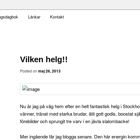
t obekväm
ngsdagbok
Länkar
Kontakt
an
Vilken helg!!
Posted on
maj 26, 2013
Nu är jag på väg hem efter en helt fantastisk helg i Stockho
vänner, tränat med starka brudar, ätit gott godis, boostat sj
förebilder och sprungit tre varv i en jävla slalombacke!
Mer ingående får jag blogga senare. Den här energin komme