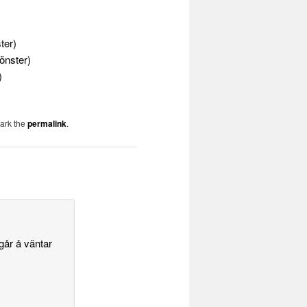
ter)
fönster)
)
ark the
permalink
.
går å väntar