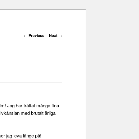
Post navigation
←
Previous
Next
→
lm! Jag har träffat många fina
älvkänslan med brutalt ärliga
r jag leva länge på!