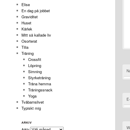
Elise
En dag på jobbet
Graviditet
Huset
Kärlek
Mitt så kallade liv
Osorterat
Tilia
Träning
Crossfit
Löpning
N
Simning
Styrketräning
Träna hemma
Träningssnack
Yoga
E
Tvåbarnslivet
Typiskt mig
ARKIV
W
Arkiv