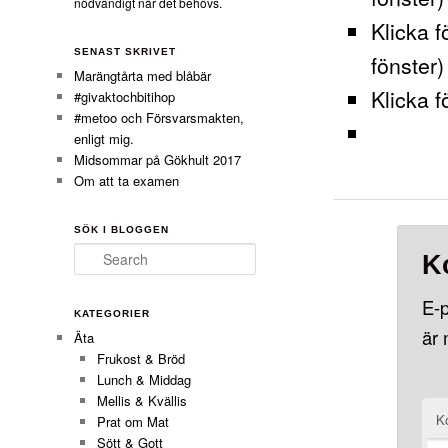
nödvändigt när det behövs.
Klicka f
SENAST SKRIVET
fönster)
Marängtårta med blåbär
Klicka f
#givaktochbitihop
#metoo och Försvarsmakten,
enligt mig.
Midsommar på Gökhult 2017
Om att ta examen
SÖK I BLOGGEN
Search
K
E-p
KATEGORIER
är
Äta
Frukost & Bröd
Lunch & Middag
Mellis & Kvällis
K
Prat om Mat
Sött & Gott