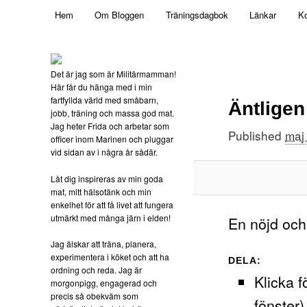
Main menu
Mamma, militär och märkbart obekväm
Hem
Om Bloggen
Träningsdagbok
Länkar
Ko
Skip to primary content
Militärmamman
Det är jag som är Militärmamman!
Här får du hänga med i min
fartfyllda värld med småbarn,
Äntligen
jobb, träning och massa god mat.
Jag heter Frida och arbetar som
Published
maj
officer inom Marinen och pluggar
vid sidan av i några år sådär.
Låt dig inspireras av min goda
mat, mitt hälsotänk och min
enkelhet för att få livet att fungera
utmärkt med många järn i elden!
En nöjd och
Jag älskar att träna, planera,
experimentera i köket och att ha
DELA:
ordning och reda. Jag är
Klicka f
morgonpigg, engagerad och
precis så obekväm som
fönster)