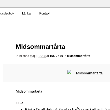
t obekväm
ngsdagbok
Länkar
Kontakt
an
Midsommartårta
Published
maj 3, 2010
at
165 × 140
in
Midsommartårta
Midsommartårta
DELA:
Klicka för att dela på Facebook (Öppnas i ett nytt föns