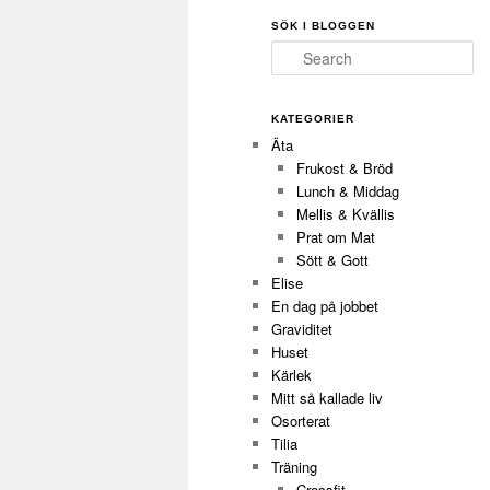
SÖK I BLOGGEN
Search
KATEGORIER
Äta
Frukost & Bröd
Lunch & Middag
Mellis & Kvällis
Prat om Mat
Sött & Gott
Elise
En dag på jobbet
Graviditet
Huset
Kärlek
Mitt så kallade liv
Osorterat
Tilia
Träning
Crossfit