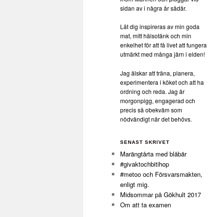
sidan av i några år sådär.
Låt dig inspireras av min goda
mat, mitt hälsotänk och min
enkelhet för att få livet att fungera
utmärkt med många järn i elden!
Jag älskar att träna, planera,
experimentera i köket och att ha
ordning och reda. Jag är
morgonpigg, engagerad och
precis så obekväm som
nödvändigt när det behövs.
SENAST SKRIVET
Marängtårta med blåbär
#givaktochbitihop
#metoo och Försvarsmakten,
enligt mig.
Midsommar på Gökhult 2017
Om att ta examen