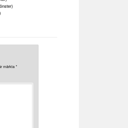
fönster)
)
 är märkta
*