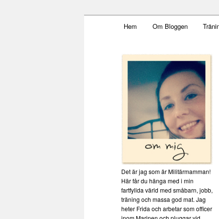
Main menu
Mamma, militär och märkbar
Hem
Om Bloggen
Träni
Skip to primary content
Militärmamm
Det är jag som är Militärmamman!
Här får du hänga med i min
fartfyllda värld med småbarn, jobb,
träning och massa god mat. Jag
heter Frida och arbetar som officer
inom Marinen och pluggar vid