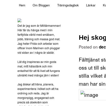
Main menu
Mamma, militär och märkbart obekväm
Hem
Om Bloggen
Träningsdagbok
Länkar
Ko
Skip to primary content
Militärmamman
Det är jag som är Militärmamman!
Här får du hänga med i min
fartfyllda värld med småbarn,
Hej sko
jobb, träning och massa god mat.
Jag heter Frida och arbetar som
Posted on
dec
officer inom Marinen och pluggar
vid sidan av i några år sådär.
Fälttjänst s
Låt dig inspireras av min goda
oss ut till 
mat, mitt hälsotänk och min
enkelhet för att få livet att fungera
stilla vilke
utmärkt med många järn i elden!
man har sin
Jag älskar att träna, planera,
experimentera i köket och att ha
ordning och reda. Jag är
morgonpigg, engagerad och
precis så obekväm som