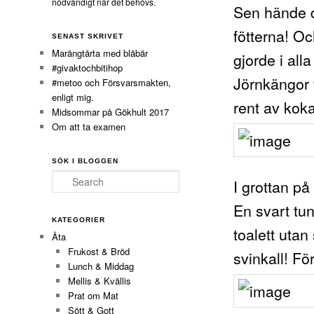
nödvändigt när det behövs.
Sen hände d
fötterna! O
SENAST SKRIVET
Marängtårta med blåbär
gjorde i all
#givaktochbitihop
Jörnkängor 
#metoo och Försvarsmakten,
enligt mig.
rent av kok
Midsommar på Gökhult 2017
Om att ta examen
SÖK I BLOGGEN
Search
I grottan på
En svart tu
KATEGORIER
toalett uta
Äta
Frukost & Bröd
svinkall! Fö
Lunch & Middag
Mellis & Kvällis
Prat om Mat
Sött & Gott