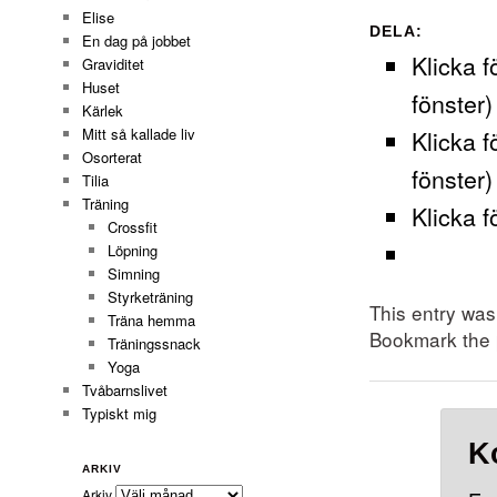
Elise
DELA:
En dag på jobbet
Klicka f
Graviditet
Huset
fönster)
Kärlek
Klicka f
Mitt så kallade liv
Osorterat
fönster)
Tilia
Träning
Klicka f
Crossfit
Löpning
Simning
Styrketräning
This entry wa
Träna hemma
Bookmark the
Träningssnack
Yoga
Tvåbarnslivet
Typiskt mig
K
ARKIV
Arkiv