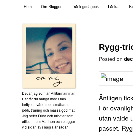
Main menu
Mamma, militär och märkbart obekväm
Hem
Om Bloggen
Träningsdagbok
Länkar
Ko
Skip to primary content
Militärmamman
Rygg-tri
Posted on
dec
Det är jag som är Militärmamman!
Äntligen fic
Här får du hänga med i min
fartfyllda värld med småbarn,
För ovanligh
jobb, träning och massa god mat.
Jag heter Frida och arbetar som
utan valde 
officer inom Marinen och pluggar
passet. Rygg
vid sidan av i några år sådär.