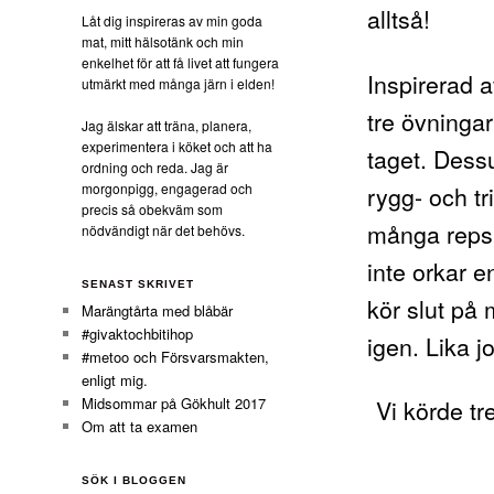
alltså!
Låt dig inspireras av min goda
mat, mitt hälsotänk och min
enkelhet för att få livet att fungera
Inspirerad 
utmärkt med många järn i elden!
tre övningar
Jag älskar att träna, planera,
experimentera i köket och att ha
taget. Dess
ordning och reda. Jag är
rygg- och tr
morgonpigg, engagerad och
precis så obekväm som
många reps 
nödvändigt när det behövs.
inte orkar en
SENAST SKRIVET
kör slut på 
Marängtårta med blåbär
#givaktochbitihop
igen. Lika j
#metoo och Försvarsmakten,
enligt mig.
Midsommar på Gökhult 2017
Vi körde tr
Om att ta examen
SÖK I BLOGGEN