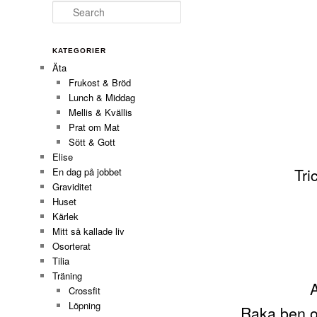
Search
KATEGORIER
Äta
Frukost & Bröd
Lunch & Middag
Mellis & Kvällis
Prat om Mat
Sött & Gott
Elise
Tri
En dag på jobbet
Graviditet
Huset
Kärlek
Mitt så kallade liv
Osorterat
Tilia
Träning
A
Crossfit
Löpning
Raka ben oc