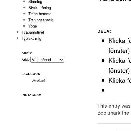
Simning
Styrketräning
Träna hemma
Träningssnack
Yoga
DELA:
Tvåbarnslivet
Typiskt mig
Klicka f
fönster)
ARKIV
Klicka f
Arkiv
fönster)
FACEBOOK
Klicka f
Facebook
INSTAGRAM
This entry wa
Bookmark the