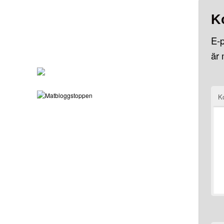
K
E-p
är
K