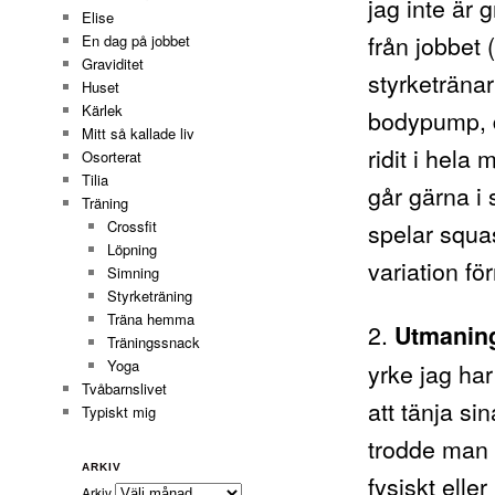
jag inte är g
Elise
från jobbet 
En dag på jobbet
Graviditet
styrketräna
Huset
Kärlek
bodypump, d
Mitt så kallade liv
ridit i hela
Osorterat
Tilia
går gärna i
Träning
spelar squa
Crossfit
Löpning
variation för
Simning
Styrketräning
Träna hemma
2.
Utmanin
Träningssnack
Yoga
yrke jag har
Tvåbarnslivet
att tänja si
Typiskt mig
trodde man h
ARKIV
fysiskt ell
Arkiv