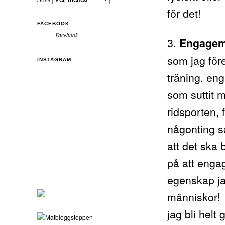
för det!
FACEBOOK
Facebook
3.
Engage
som jag för
INSTAGRAM
träning, en
som suttit m
ridsporten,
någonting så
att det ska 
på att engag
egenskap ja
människor!
jag bli helt 