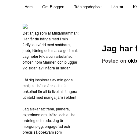
Main menu
Mamma, militär och märkbart obekväm
Hem
Om Bloggen
Träningsdagbok
Länkar
Ko
Skip to primary content
Militärmamman
Det är jag som är Militärmamman!
Här får du hänga med i min
fartfyllda värld med småbarn,
Jag har 
jobb, träning och massa god mat.
Jag heter Frida och arbetar som
Posted on
okt
officer inom Marinen och pluggar
vid sidan av i några år sådär.
Låt dig inspireras av min goda
mat, mitt hälsotänk och min
enkelhet för att få livet att fungera
utmärkt med många järn i elden!
Jag älskar att träna, planera,
experimentera i köket och att ha
ordning och reda. Jag är
morgonpigg, engagerad och
precis så obekväm som