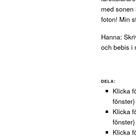
med sonen S
foton! Min s
Hanna
: Skr
och bebis i
DELA:
Klicka f
fönster)
Klicka f
fönster)
Klicka f