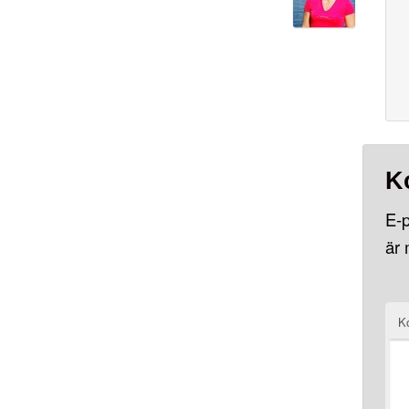
K
E-p
är
K