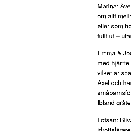
Marina
: Äve
om allt mel
eller som ho
fullt ut – u
Emma & Jo
med hjärtfe
vilket är sp
Axel och h
småbarnsförä
Ibland gråte
Lofsan
: Bl
idrottslära