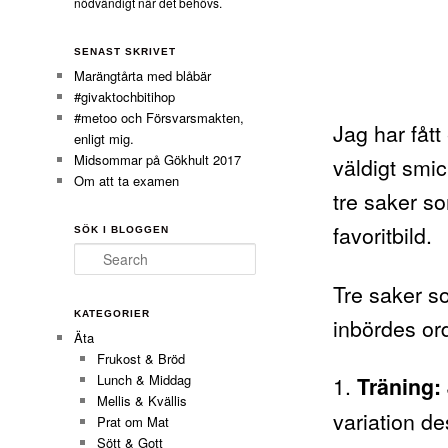
nödvändigt när det behövs.
SENAST SKRIVET
Marängtårta med blåbär
#givaktochbitihop
#metoo och Försvarsmakten,
Jag har fåt
enligt mig.
Midsommar på Gökhult 2017
väldigt smi
Om att ta examen
tre saker s
favoritbild.
SÖK I BLOGGEN
Search
Tre saker so
KATEGORIER
inbördes or
Äta
Frukost & Bröd
1.
Lunch & Middag
Träning:
Mellis & Kvällis
variation de
Prat om Mat
Sött & Gott