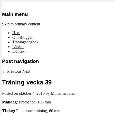
Mamma, militär och märkbart obekvä
Militärmamman
Main menu
Skip to primary content
Hem
Om Bloggen
Träningsdagbok
Länkar
Kontakt
Post navigation
←
Previous
Next
→
Träning vecka 39
Posted on
oktober 4, 2010
by
Militarmamman
Måndag:
Promenad, 105 min
Tisdag:
Funktionell träning, 60 min