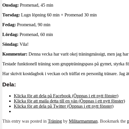
Onsdag:
Promenad, 45 min
Torsdag:
Lugn löpning 60 min + Promenad 30 min
Fedag:
Promenad, 90 min
Lördag:
Promenad, 60 min
Söndag:
Vila!
Kommentar:
Denna vecka har varit okej träningmässigt, men jag har j
Testade funktionell träning som gruppträningspass på gymet, styrka för
Har skrivit kostdagbok i veckan och träffat en personlig tränare. Jag ä
Dela:
Klicka för att dela på Facebook (Öppnas i ett nytt fönster)
Klicka för att maila detta till en vän (Öppnas i ett nytt fönster)
Klicka för att dela på Twitter (Öppnas i ett nytt fönster)
This entry was posted in
Träning
by
Militarmamman
. Bookmark the
p