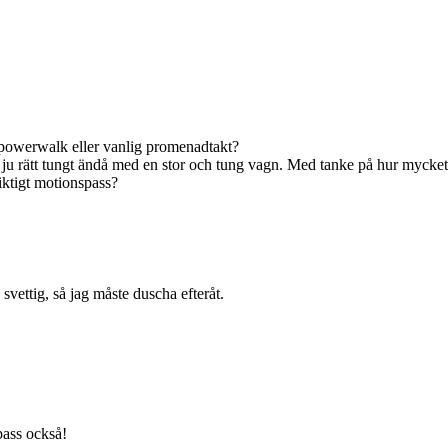
t powerwalk eller vanlig promenadtakt?
 ju rätt tungt ändå med en stor och tung vagn. Med tanke på hur mycket 
riktigt motionspass?
 svettig, så jag måste duscha efteråt.
pass också!