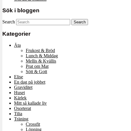
Sök i bloggen
Search
Kategorier
Äta
Frukost & Bröd
Lunch & Middag
Mellis & Kvällis
Prat om Mat
Sött & Gott
Elise
En dag på jobbet
Graviditet
Huset
Kärlek
Mitt så kallade liv
Osorterat
Tilia
Träning
Crossfit
Löpning