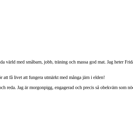
da värld med småbarn, jobb, träning och massa god mat. Jag heter Frid
 att få livet att fungera utmärkt med många järn i elden!
ing och reda. Jag är morgonpigg, engagerad och precis så obekväm som nö