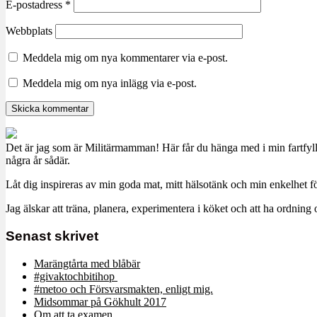
E-postadress
*
Webbplats
Meddela mig om nya kommentarer via e-post.
Meddela mig om nya inlägg via e-post.
Det är jag som är Militärmamman! Här får du hänga med i min fartfyll
några år sådär.
Låt dig inspireras av min goda mat, mitt hälsotänk och min enkelhet för
Jag älskar att träna, planera, experimentera i köket och att ha ordn
Senast skrivet
Marängtårta med blåbär
#givaktochbitihop
#metoo och Försvarsmakten, enligt mig.
Midsommar på Gökhult 2017
Om att ta examen