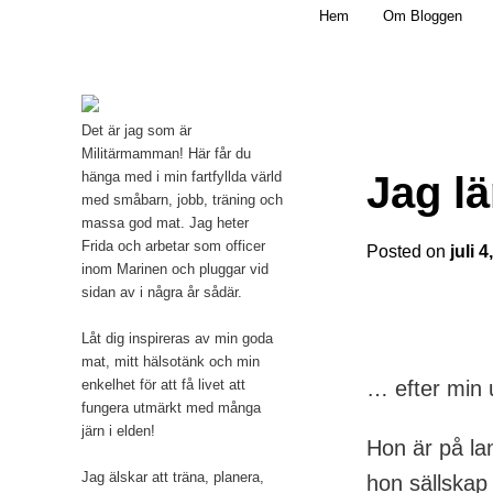
Main menu
Mamma, militär och märkbart obekväm
Hem
Om Bloggen
Skip to primary content
Militärmamman
Det är jag som är
Militärmamman! Här får du
Jag l
hänga med i min fartfyllda värld
med småbarn, jobb, träning och
massa god mat. Jag heter
Frida och arbetar som officer
Posted on
juli 
inom Marinen och pluggar vid
sidan av i några år sådär.
Låt dig inspireras av min goda
mat, mitt hälsotänk och min
… efter min 
enkelhet för att få livet att
fungera utmärkt med många
järn i elden!
Hon är på la
Jag älskar att träna, planera,
hon sällskap