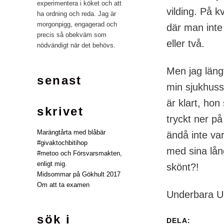
experimentera i köket och att
vilding. På 
ha ordning och reda. Jag är
morgonpigg, engagerad och
där man inte
precis så obekväm som
eller två.
nödvändigt när det behövs.
Men jag läng
senast
min sjukhuss
är klart, hon
skrivet
tryckt ner p
Marängtårta med blåbär
ändå inte var
#givaktochbitihop
med sina lån
#metoo och Försvarsmakten,
enligt mig.
skönt?!
Midsommar på Gökhult 2017
Om att ta examen
Underbara Un
sök i
DELA: