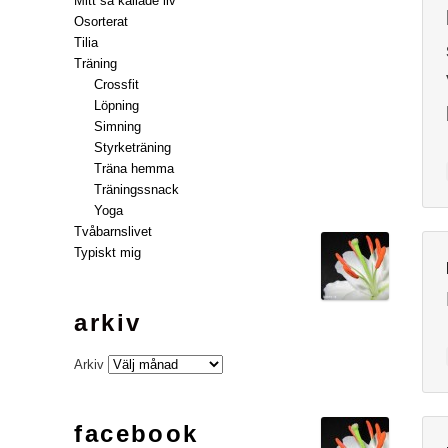
Mitt så kallade liv
Osorterat
Tilia
Träning
Crossfit
Löpning
Simning
Styrketräning
Träna hemma
Träningssnack
Yoga
Tvåbarnslivet
Typiskt mig
arkiv
Arkiv
facebook