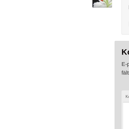
K
E-
fäl
K