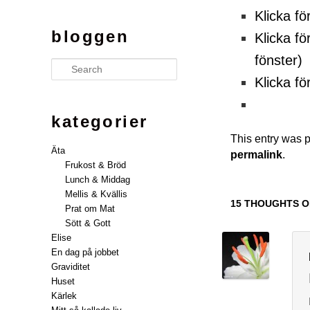
Klicka fö
bloggen
Klicka fö
fönster)
Search
Klicka fö
kategorier
This entry was 
Äta
permalink
.
Frukost & Bröd
Lunch & Middag
Mellis & Kvällis
15 THOUGHTS O
Prat om Mat
Sött & Gott
Elise
En dag på jobbet
Graviditet
Huset
Kärlek