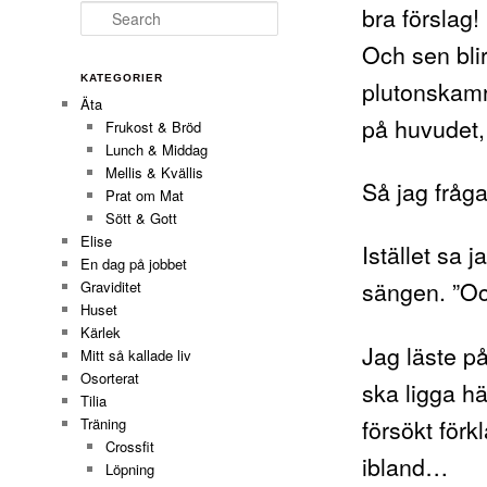
bra förslag!
Search
Och sen bli
KATEGORIER
plutonskamr
Äta
på huvudet
Frukost & Bröd
Lunch & Middag
Mellis & Kvällis
Så jag fråg
Prat om Mat
Sött & Gott
Elise
Istället sa j
En dag på jobbet
sängen. ”Oc
Graviditet
Huset
Kärlek
Jag läste på
Mitt så kallade liv
Osorterat
ska ligga här
Tilia
försökt förk
Träning
Crossfit
ibland…
Löpning