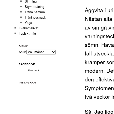
Simning
Styrketräning
Äggvita i ur
Träna hemma
Nästan alla 
Träningssnack
Yoga
av sin gravi
Tvåbarnslivet
Typiskt mig
varningstec
sömn. Havan
ARKIV
fall utveckla
Arkiv
kramper so
FACEBOOK
modern. Dett
Facebook
den effektiv
INSTAGRAM
Symptomen f
två veckor 
Så. Jag ligg