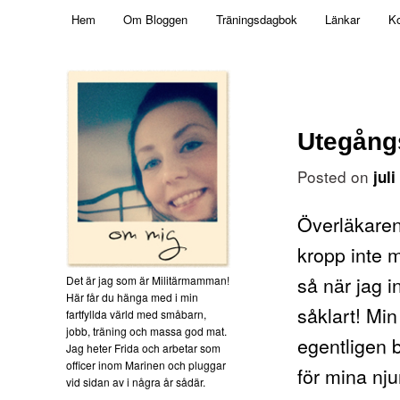
Main menu
Mamma, militär och märkbart obekväm
Hem
Om Bloggen
Träningsdagbok
Länkar
Ko
Skip to primary content
Militärmamman
Utegång
Posted on
jul
Överläkaren
kropp inte m
så när jag 
Det är jag som är Militärmamman!
Här får du hänga med i min
såklart! Min
fartfyllda värld med småbarn,
jobb, träning och massa god mat.
egentligen b
Jag heter Frida och arbetar som
officer inom Marinen och pluggar
för mina nju
vid sidan av i några år sådär.