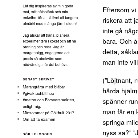
Låt dig inspireras av min goda
Eftersom vi 
mat, mitt hälsotänk och min
enkelhet för att få livet att fungera
riskera att 
utmärkt med många järn i elden!
inte gå någ
Jag älskar att träna, planera,
bara. Och åk
experimentera i köket och att ha
ordning och reda. Jag är
detta, såkla
morgonpigg, engagerad och
precis så obekväm som
man inte vill
nödvändigt när det behövs.
(”Löjtnant,
SENAST SKRIVET
Marängtårta med blåbär
hårda hjälm
#givaktochbitihop
spänner run
#metoo och Försvarsmakten,
enligt mig.
man får en k
Midsommar på Gökhult 2017
Om att ta examen
springa mile
nyss sa?” ”
SÖK I BLOGGEN