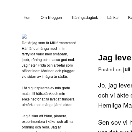
Main menu
Hem
Om Bloggen
Träningsdagbok
Länkar
Ko
Skip to primary content
Det är jag som är Militärmamman!
Här får du hänga med i min
fartfyllda värld med småbarn,
Jag leve
jobb, träning och massa god mat.
Jag heter Frida och arbetar som
Posted on
jul
officer inom Marinen och pluggar
vid sidan av i några år sådär.
Jo, jag leve
Låt dig inspireras av min goda
och vi åkte
mat, mitt hälsotänk och min
enkelhet för att få livet att fungera
Hemliga Mari
utmärkt med många järn i elden!
Jag älskar att träna, planera,
Sen sov vi h
experimentera i köket och att ha
ordning och reda. Jag är
var det sval