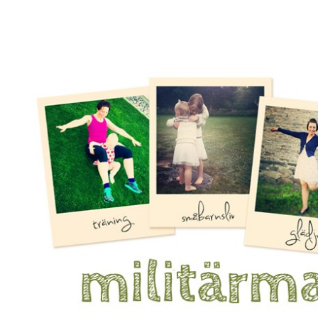
Mamma, militär och märkbart obekväm
Militärmamman