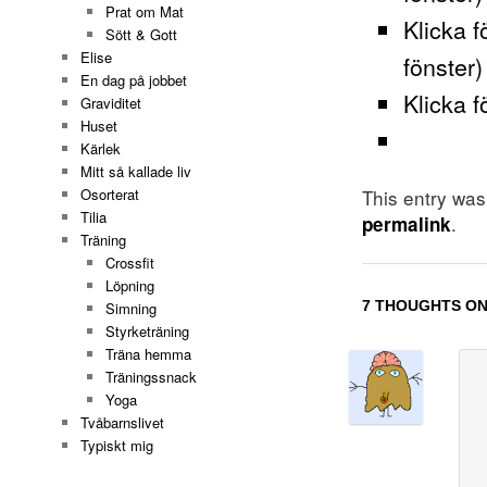
Prat om Mat
Klicka f
Sött & Gott
Elise
fönster)
En dag på jobbet
Klicka f
Graviditet
Huset
Kärlek
Mitt så kallade liv
This entry wa
Osorterat
Tilia
.
permalink
Träning
Crossfit
Löpning
7 THOUGHTS ON
Simning
Styrketräning
Träna hemma
Träningssnack
Yoga
Tvåbarnslivet
Typiskt mig