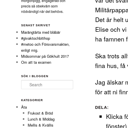
morgonpigg, engagerad och
precis så obekväm som
Militärpappa
nödvändigt när det behövs.
Det är helt 
SENAST SKRIVET
Elise och v
Marängtårta med blåbär
ha famnen f
#givaktochbitihop
#metoo och Försvarsmakten,
enligt mig.
Ska trots al
Midsommar på Gökhult 2017
Om att ta examen
fina hus, få
SÖK I BLOGGEN
Jag älskar m
Search
för att ni fin
KATEGORIER
Äta
DELA:
Frukost & Bröd
Klicka f
Lunch & Middag
fönster)
Mellis & Kvällis