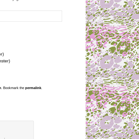
er)
nster)
n
. Bookmark the
permalink
.