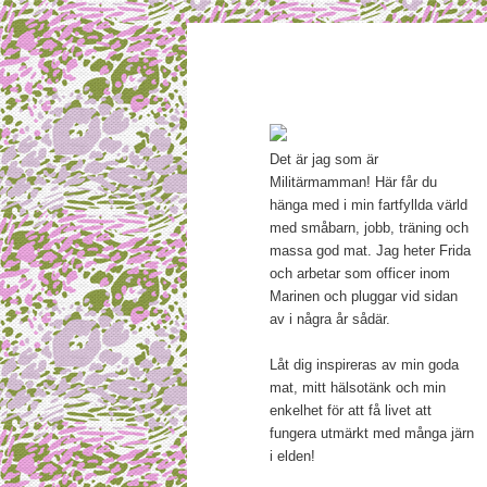
Main menu
Mamma, militär och märkbar
Skip to primary content
Militärmamm
Det är jag som är
Militärmamman! Här får du
hänga med i min fartfyllda värld
med småbarn, jobb, träning och
massa god mat. Jag heter Frida
och arbetar som officer inom
Marinen och pluggar vid sidan
av i några år sådär.
Låt dig inspireras av min goda
mat, mitt hälsotänk och min
enkelhet för att få livet att
fungera utmärkt med många järn
i elden!