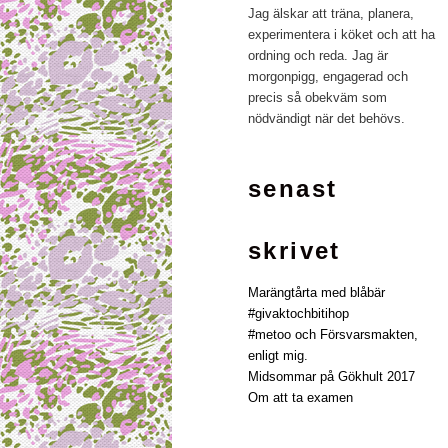
Jag älskar att träna, planera,
experimentera i köket och att ha
ordning och reda. Jag är
morgonpigg, engagerad och
precis så obekväm som
nödvändigt när det behövs.
senast
skrivet
Marängtårta med blåbär
#givaktochbitihop
#metoo och Försvarsmakten,
enligt mig.
Midsommar på Gökhult 2017
Om att ta examen