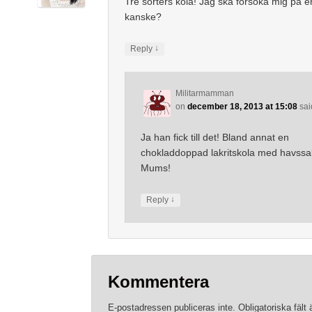
Tre sorters kola! Jag ska försöka mig på e
kanske?
↓
Reply
Militarmamman
on
december 18, 2013 at 15:08
sai
Ja han fick till det! Bland annat en
chokladdoppad lakritskola med havssal
Mums!
↓
Reply
Kommentera
E-postadressen publiceras inte.
Obligatoriska fält