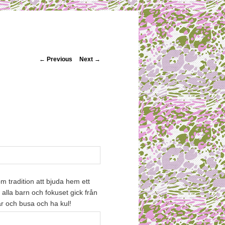
Post navigation
←
Previous
Next
→
om tradition att bjuda hem ett
alla barn och fokuset gick från
var och busa och ha kul!