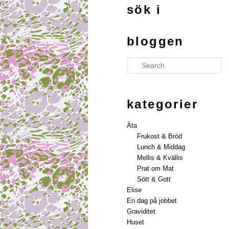
sök i
bloggen
Search
kategorier
Äta
Frukost & Bröd
Lunch & Middag
Mellis & Kvällis
Prat om Mat
Sött & Gott
Elise
En dag på jobbet
Graviditet
Huset