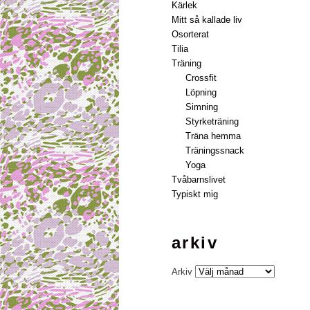
Kärlek
Mitt så kallade liv
Osorterat
Tilia
Träning
Crossfit
Löpning
Simning
Styrketräning
Träna hemma
Träningssnack
Yoga
Tvåbarnslivet
Typiskt mig
arkiv
Arkiv