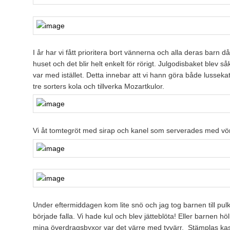
I år har vi fått prioritera bort vännerna och alla deras barn d
huset och det blir helt enkelt för rörigt. Julgodisbaket blev s
var med istället. Detta innebar att vi hann göra både lusseka
tre sorters kola och tillverka Mozartkulor.
Vi åt tomtegröt med sirap och kanel som serverades med vör
Under eftermiddagen kom lite snö och jag tog barnen till pu
började falla. Vi hade kul och blev jätteblöta! Eller barnen höl
mina överdragsbyxor var det värre med tyvärr. Stämplas kass