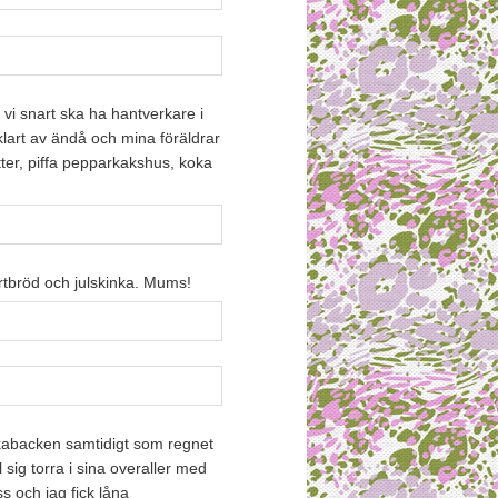
å vi snart ska ha hantverkare i
åklart av ändå och mina föräldrar
tter, piffa pepparkakshus, koka
tbröd och julskinka. Mums!
lkabacken samtidigt som regnet
l sig torra i sina overaller med
 och jag fick låna