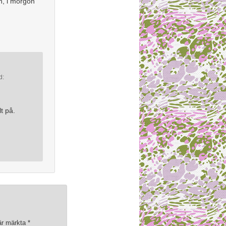
n, i morgon
d:
t på.
 är märkta
*