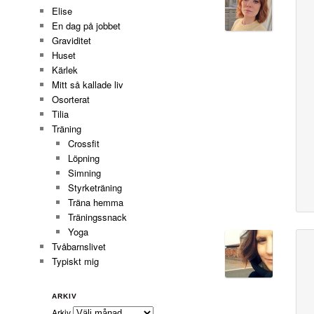
Elise
En dag på jobbet
Graviditet
Huset
Kärlek
Mitt så kallade liv
Osorterat
Tilia
Träning
Crossfit
Löpning
Simning
Styrketräning
Träna hemma
Träningssnack
Yoga
Tvåbarnslivet
Typiskt mig
ARKIV
Arkiv