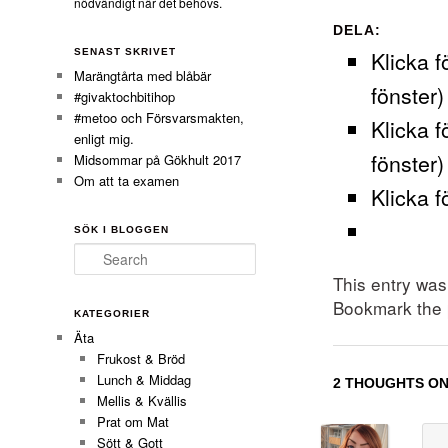
nödvändigt när det behövs.
DELA:
Klicka f
SENAST SKRIVET
Marängtårta med blåbär
fönster)
#givaktochbitihop
#metoo och Försvarsmakten,
Klicka f
enligt mig.
fönster)
Midsommar på Gökhult 2017
Om att ta examen
Klicka f
SÖK I BLOGGEN
Search
This entry wa
Bookmark the
KATEGORIER
Äta
Frukost & Bröd
Lunch & Middag
2 THOUGHTS ON
Mellis & Kvällis
Prat om Mat
Sött & Gott