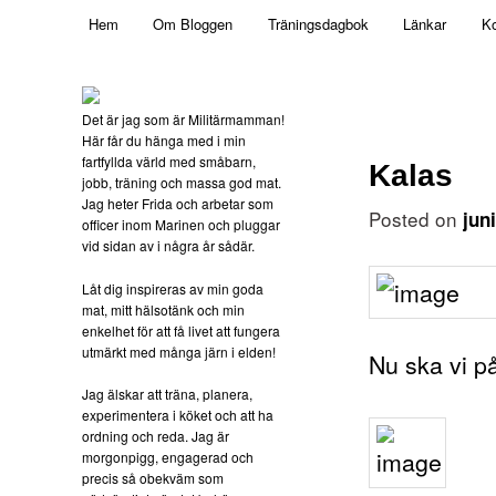
Main menu
Mamma, militär och märkbart obekväm
Hem
Om Bloggen
Träningsdagbok
Länkar
Ko
Skip to primary content
Militärmamman
Det är jag som är Militärmamman!
Här får du hänga med i min
fartfyllda värld med småbarn,
Kalas
jobb, träning och massa god mat.
Jag heter Frida och arbetar som
Posted on
jun
officer inom Marinen och pluggar
vid sidan av i några år sådär.
Låt dig inspireras av min goda
mat, mitt hälsotänk och min
enkelhet för att få livet att fungera
utmärkt med många järn i elden!
Nu ska vi på
Jag älskar att träna, planera,
experimentera i köket och att ha
ordning och reda. Jag är
morgonpigg, engagerad och
precis så obekväm som