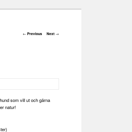
Post navigation
←
Previous
Next
→
hund som vill ut och gärna
er natur!
ter)