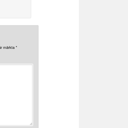
 är märkta
*