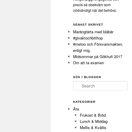
precis så obekväm som
nödvändigt när det behövs.
SENAST SKRIVET
Marängtårta med blåbär
#givaktochbitihop
#metoo och Försvarsmakten,
enligt mig.
Midsommar på Gökhult 2017
Om att ta examen
SÖK I BLOGGEN
Search
KATEGORIER
Äta
Frukost & Bröd
Lunch & Middag
Mellis & Kvällis