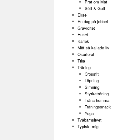
Prat om Mat
Sött & Gott
Elise
En dag på jobbet
Graviditet
Huset
Kärlek
Mitt så kallade liv
Osorterat
Tilia
Träning
Crossfit
Löpning
Simning
Styrketräning
Träna hemma
Träningssnack
Yoga
Tvåbarnslivet
Typiskt mig