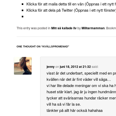
Klicka för att maila detta till en vän (Öppnas i ett nytt 
Klicka för att dela på Twitter (Öppnas i ett nytt fönster
This entry was posted in
Mitt så kallade liv
by
Militarmamman
. Bookm
ONE THOUGHT ON “
KVÄLLSPROMENAD
”
jenny
on
juni 18, 2012 at 21:32
said:
visst är det underbart, speciellt med en
kvällen när det är fint väder vill säga…
vi har lite delade meningar om vi ska ha 
huset står klart. jag är ju ingen hundmän
tycker att svärisarnas hundar räcker me
vill ha så vi får la se.
tänkter på allt hår också hahahaa