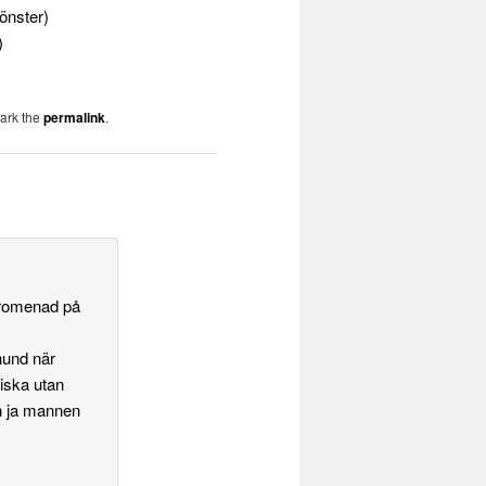
fönster)
)
ark the
permalink
.
 promenad på
hund när
niska utan
n ja mannen