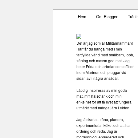
Main menu
Mamma, militär och märkbar
Hem
Om Bloggen
Träni
Skip to primary content
Militärmamm
Det är jag som är Militärmamman!
Här får du hänga med i min
fartfyllda värld med småbarn, jobb,
träning och massa god mat. Jag
heter Frida och arbetar som officer
inom Marinen och pluggar vid
sidan av i några år sådär.
Låt dig inspireras av min goda
mat, mitt hälsotänk och min
enkelhet för att få livet att fungera
utmärkt med många järn i elden!
Jag älskar att träna, planera,
experimentera i köket och att ha
ordning och reda. Jag är
morgonpigg, engagerad och