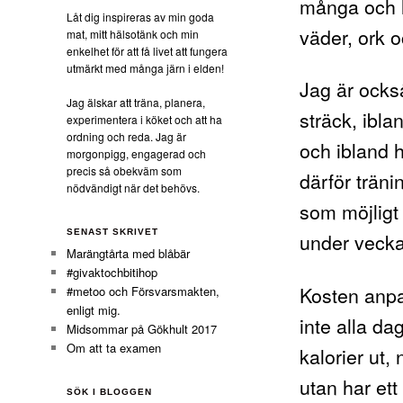
många och l
Låt dig inspireras av min goda
väder, ork o
mat, mitt hälsotänk och min
enkelhet för att få livet att fungera
utmärkt med många järn i elden!
Jag är ocks
Jag älskar att träna, planera,
sträck, iblan
experimentera i köket och att ha
ordning och reda. Jag är
och ibland 
morgonpigg, engagerad och
precis så obekväm som
därför trän
nödvändigt när det behövs.
som möjligt 
SENAST SKRIVET
under veck
Marängtårta med blåbär
#givaktochbitihop
Kosten anpas
#metoo och Försvarsmakten,
enligt mig.
inte alla da
Midsommar på Gökhult 2017
Om att ta examen
kalorier ut,
utan har et
SÖK I BLOGGEN