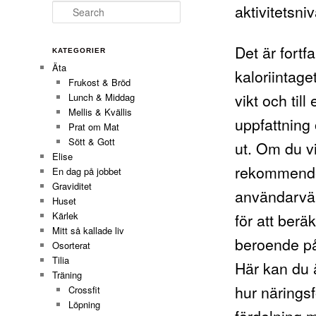
aktivitetsni
Search
Det är fortf
KATEGORIER
Äta
kaloriintage
Frukost & Bröd
vikt och til
Lunch & Middag
Mellis & Kvällis
uppfattning 
Prat om Mat
Sött & Gott
ut. Om du v
Elise
rekommend
En dag på jobbet
Graviditet
användarvän
Huset
för att ber
Kärlek
Mitt så kallade liv
beroende på 
Osorterat
Tilia
Här kan du 
Träning
hur näringsf
Crossfit
Löpning
fördelning m