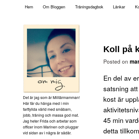
Main menu
Mamma, militär och märkbart obekväm
Hem
Om Bloggen
Träningsdagbok
Länkar
Ko
Skip to primary content
Militärmamman
Koll på 
Posted on
mar
En del av er
satsning att
kost är upp
Det är jag som är Militärmamman!
Här får du hänga med i min
aktivitetsni
fartfyllda värld med småbarn,
jobb, träning och massa god mat.
45 min vard
Jag heter Frida och arbetar som
officer inom Marinen och pluggar
detta tillk
vid sidan av i några år sådär.