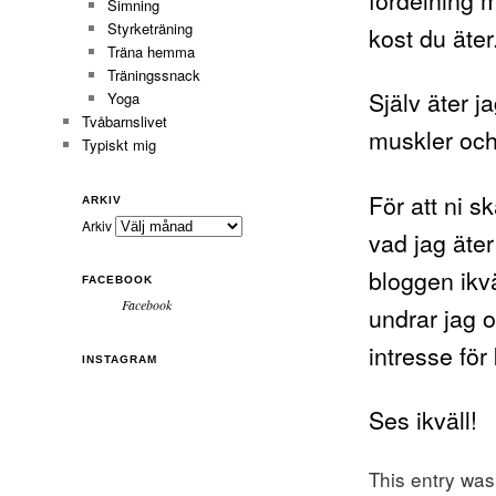
Simning
Styrketräning
kost du äter
Träna hemma
Träningssnack
Själv äter j
Yoga
Tvåbarnslivet
muskler och 
Typiskt mig
För att ni s
ARKIV
Arkiv
vad jag äte
bloggen ikvä
FACEBOOK
Facebook
undrar jag o
intresse för
INSTAGRAM
Ses ikväll!
This entry wa