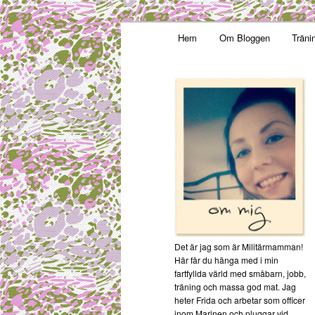
Main menu
Mamma, militär och märkbar
Hem
Om Bloggen
Träni
Skip to primary content
Militärmamm
Det är jag som är Militärmamman!
Här får du hänga med i min
fartfyllda värld med småbarn, jobb,
träning och massa god mat. Jag
heter Frida och arbetar som officer
inom Marinen och pluggar vid