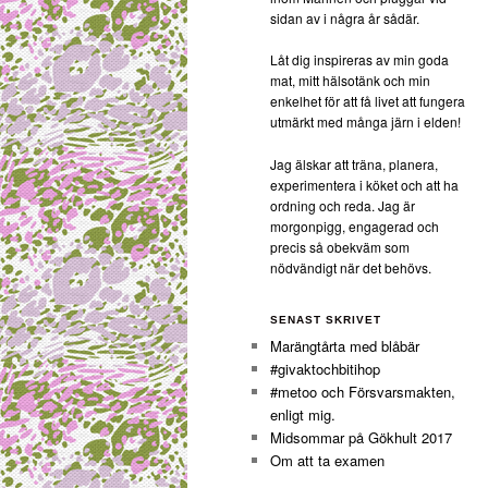
sidan av i några år sådär.
Låt dig inspireras av min goda
mat, mitt hälsotänk och min
enkelhet för att få livet att fungera
utmärkt med många järn i elden!
Jag älskar att träna, planera,
experimentera i köket och att ha
ordning och reda. Jag är
morgonpigg, engagerad och
precis så obekväm som
nödvändigt när det behövs.
SENAST SKRIVET
Marängtårta med blåbär
#givaktochbitihop
#metoo och Försvarsmakten,
enligt mig.
Midsommar på Gökhult 2017
Om att ta examen