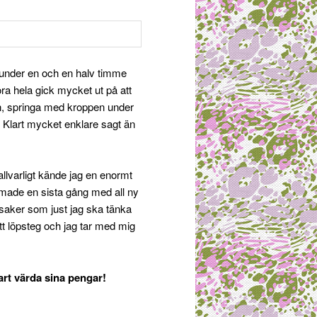
i under en och en halv timme
tora hela gick mycket ut på att
den, springa med kroppen under
g. Klart mycket enklare sagt än
allvarligt kände jag en enormt
filmade en sista gång med all ny
 saker som just jag ska tänka
tt löpsteg och jag tar med mig
art värda sina pengar!