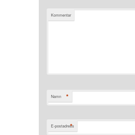
Kommentar
*
Namn
*
E-postadress