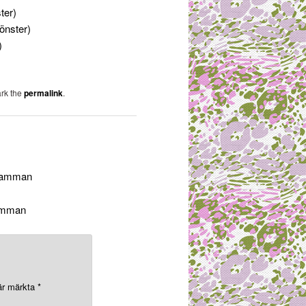
ter)
fönster)
)
rk the
permalink
.
rmamman
mamman
 är märkta
*