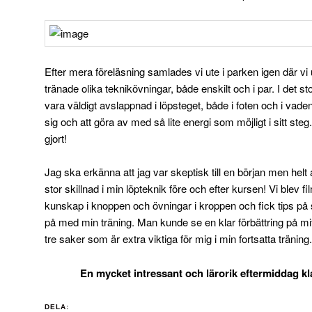
Efter mera föreläsning samlades vi ute i parken igen där v
tränade olika teknikövningar, både enskilt och i par. I det s
vara väldigt avslappnad i löpsteget, både i foten och i va
sig och att göra av med så lite energi som möjligt i sitt ste
gjort!
Jag ska erkänna att jag var skeptisk till en början men helt 
stor skillnad i min löpteknik före och efter kursen! Vi blev 
kunskap i knoppen och övningar i kroppen och fick tips på
på med min träning. Man kunde se en klar förbättring på mi
tre saker som är extra viktiga för mig i min fortsatta träning.
En mycket intressant och lärorik eftermiddag kl
DELA: