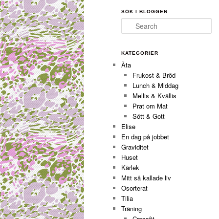
SÖK I BLOGGEN
Search
KATEGORIER
Äta
Frukost & Bröd
Lunch & Middag
Mellis & Kvällis
Prat om Mat
Sött & Gott
Elise
En dag på jobbet
Graviditet
Huset
Kärlek
Mitt så kallade liv
Osorterat
Tilia
Träning
Crossfit