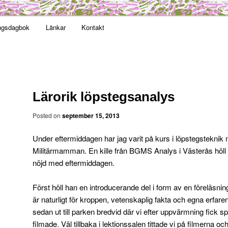
t obekväm
ngsdagbok
Länkar
Kontakt
an
Lärorik löpstegsanalys
Posted on
september 15, 2013
Under eftermiddagen har jag varit på kurs i löpstegsteknik
Militärmamman. En kille från
BGMS Analys
i Västerås höll
nöjd med eftermiddagen.
Först höll han en introducerande del i form av en föreläsn
är naturligt för kroppen, vetenskaplig fakta och egna erfar
sedan ut till parken bredvid där vi efter uppvärmning fick sp
filmade. Väl tillbaka i lektionssalen tittade vi på filmerna 