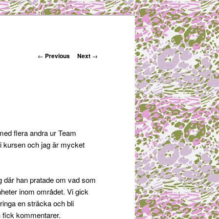
Post navigation
←
Previous
Next
→
 med flera andra ur Team
 i kursen och jag är mycket
ing där han pratade om vad som
enheter inom området. Vi gick
ringa en sträcka och bli
och fick kommentarer.