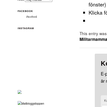
fönster)
Klicka f
FACEBOOK
Facebook
INSTAGRAM
This entry wa
Militarmamm
K
E-p
är
K