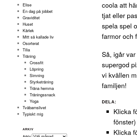
coola att hä
Elise
En dag på jobbet
tjat eller p
Graviditet
spela spel 
Huset
Kärlek
farmor och f
Mitt så kallade liv
Osorterat
Tilia
Så, igår var
Träning
supergod pi
Crossfit
Löpning
vi kvällen 
Simning
Styrketräning
familjen!
Träna hemma
Träningssnack
Yoga
DELA:
Tvåbarnslivet
Klicka f
Typiskt mig
fönster)
Klicka f
ARKIV
Arkiv