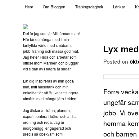
Main menu
Mamma, militär och märkbart obekväm
Hem
Om Bloggen
Träningsdagbok
Länkar
Ko
Skip to primary content
Militärmamman
Det är jag som är Militärmamman!
Här får du hänga med i min
fartfyllda värld med småbarn,
Lyx med
jobb, träning och massa god mat.
Jag heter Frida och arbetar som
Posted on
okt
officer inom Marinen och pluggar
vid sidan av i några år sådär.
Låt dig inspireras av min goda
mat, mitt hälsotänk och min
Förra vecka
enkelhet för att få livet att fungera
utmärkt med många järn i elden!
ungefär sam
Jag älskar att träna, planera,
jobb. Vi öv
experimentera i köket och att ha
hemma kom 
ordning och reda. Jag är
morgonpigg, engagerad och
och barnen 
precis så obekväm som