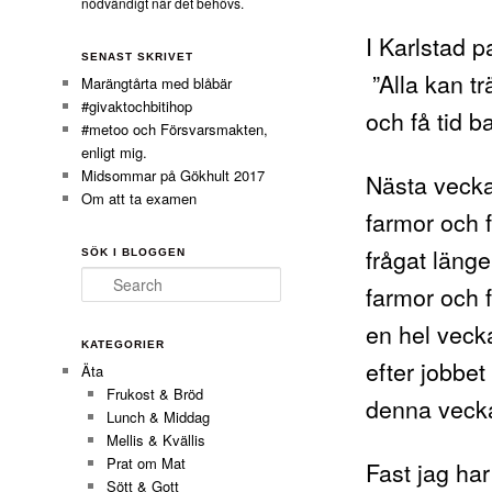
nödvändigt när det behövs.
I Karlstad p
SENAST SKRIVET
”Alla kan tr
Marängtårta med blåbär
#givaktochbitihop
och få tid ba
#metoo och Försvarsmakten,
enligt mig.
Midsommar på Gökhult 2017
Nästa vecka
Om att ta examen
farmor och 
frågat länge
SÖK I BLOGGEN
Search
farmor och f
en hel vecka
KATEGORIER
efter jobbet
Äta
Frukost & Bröd
denna vecka
Lunch & Middag
Mellis & Kvällis
Prat om Mat
Fast jag har
Sött & Gott