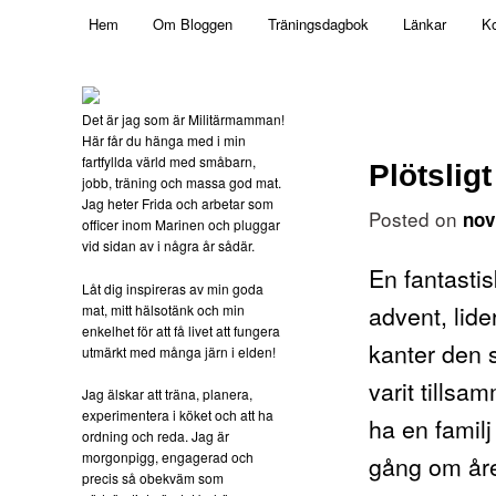
Main menu
Mamma, militär och märkbart obekväm
Hem
Om Bloggen
Träningsdagbok
Länkar
Ko
Skip to primary content
Militärmamman
Det är jag som är Militärmamman!
Här får du hänga med i min
fartfyllda värld med småbarn,
Plötslig
jobb, träning och massa god mat.
Jag heter Frida och arbetar som
Posted on
nov
officer inom Marinen och pluggar
vid sidan av i några år sådär.
En fantastis
Låt dig inspireras av min goda
advent, lider
mat, mitt hälsotänk och min
enkelhet för att få livet att fungera
kanter den 
utmärkt med många järn i elden!
varit tillsa
Jag älskar att träna, planera,
experimentera i köket och att ha
ha en familj
ordning och reda. Jag är
morgonpigg, engagerad och
gång om året
precis så obekväm som