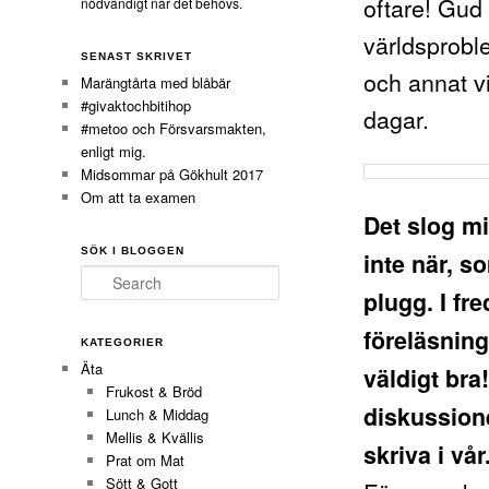
oftare! Gud 
nödvändigt när det behövs.
världsproble
SENAST SKRIVET
och annat vi
Marängtårta med blåbär
#givaktochbitihop
dagar.
#metoo och Försvarsmakten,
enligt mig.
Midsommar på Gökhult 2017
Om att ta examen
Det slog mi
SÖK I BLOGGEN
inte när, so
Search
plugg. I fr
föreläsning
KATEGORIER
Äta
väldigt bra
Frukost & Bröd
diskussion
Lunch & Middag
Mellis & Kvällis
skriva i vår
Prat om Mat
Sött & Gott