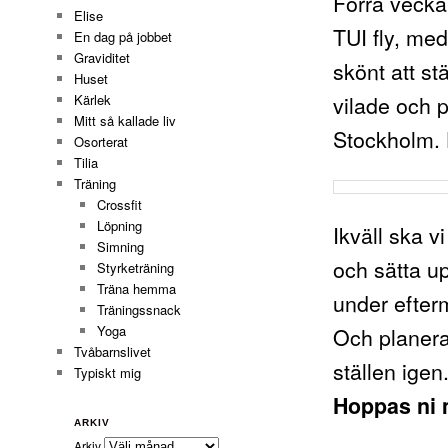
Förra veckan
Elise
TUI fly, med
En dag på jobbet
Graviditet
skönt att st
Huset
vilade och 
Kärlek
Mitt så kallade liv
Stockholm. H
Osorterat
Tilia
Träning
Crossfit
Löpning
Ikväll ska v
Simning
och sätta up
Styrketräning
Träna hemma
under efter
Träningssnack
Yoga
Och planera
Tvåbarnslivet
ställen igen
Typiskt mig
Hoppas ni m
ARKIV
Arkiv