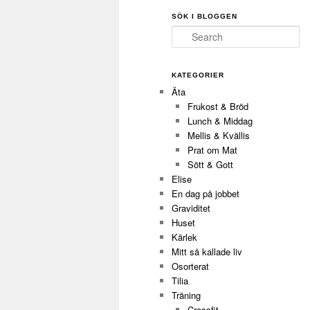
SÖK I BLOGGEN
Search
KATEGORIER
Äta
Frukost & Bröd
Lunch & Middag
Mellis & Kvällis
Prat om Mat
Sött & Gott
Elise
En dag på jobbet
Graviditet
Huset
Kärlek
Mitt så kallade liv
Osorterat
Tilia
Träning
Crossfit