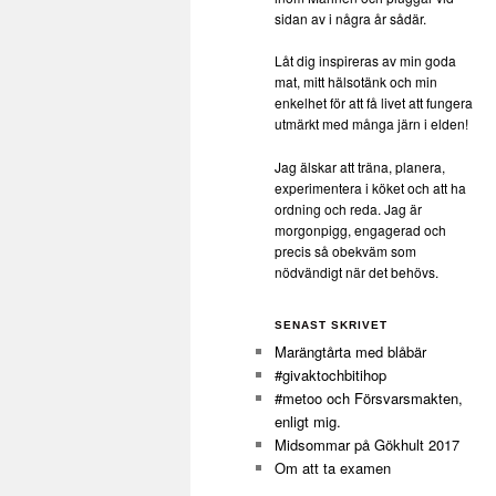
sidan av i några år sådär.
Låt dig inspireras av min goda
mat, mitt hälsotänk och min
enkelhet för att få livet att fungera
utmärkt med många järn i elden!
Jag älskar att träna, planera,
experimentera i köket och att ha
ordning och reda. Jag är
morgonpigg, engagerad och
precis så obekväm som
nödvändigt när det behövs.
SENAST SKRIVET
Marängtårta med blåbär
#givaktochbitihop
#metoo och Försvarsmakten,
enligt mig.
Midsommar på Gökhult 2017
Om att ta examen