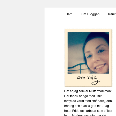
Main menu
Mamma, militär och märkbar
Hem
Om Bloggen
Träni
Skip to primary content
Militärmamm
Det är jag som är Militärmamman!
Här får du hänga med i min
fartfyllda värld med småbarn, jobb,
träning och massa god mat. Jag
heter Frida och arbetar som officer
inom Marinen och pluggar vid