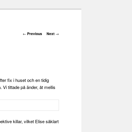
Post navigation
←
Previous
Next
→
er fix i huset och en tidig
 Vi tittade på änder, åt mellis
tive killar, vilket Elise såklart