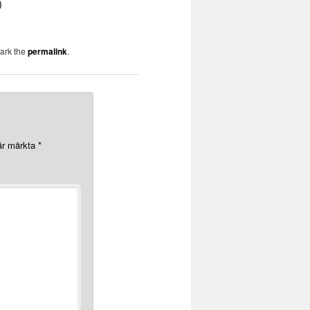
)
ark the
permalink
.
 är märkta
*