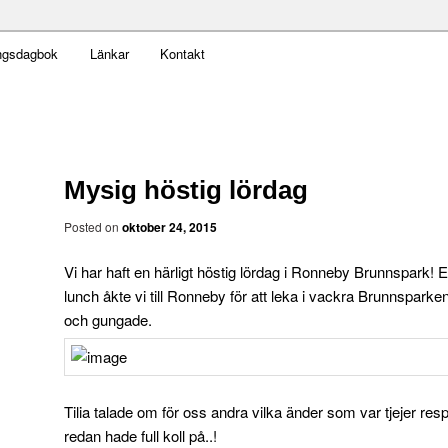
t obekväm
ngsdagbok
Länkar
Kontakt
an
Mysig höstig lördag
Posted on
oktober 24, 2015
Vi har haft en härligt höstig lördag i Ronneby Brunnspark! Eft
lunch åkte vi till Ronneby för att leka i vackra Brunnsparken.
och gungade.
Tilia talade om för oss andra vilka änder som var tjejer respek
redan hade full koll på..!