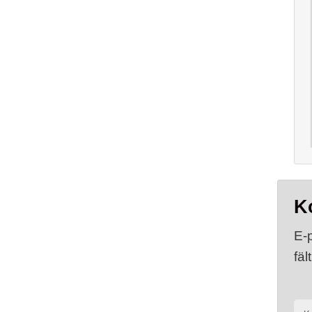
K
E-
fäl