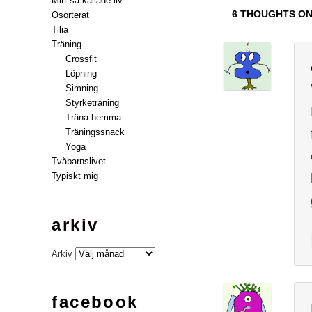
Mitt så kallade liv
6 THOUGHTS ON
Osorterat
Tilia
Träning
Crossfit
Löpning
Simning
Styrketräning
Träna hemma
Träningssnack
Yoga
Tvåbarnslivet
Typiskt mig
arkiv
Arkiv
facebook