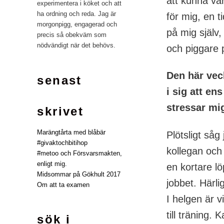
att kunna var
experimentera i köket och att
ha ordning och reda. Jag är
för mig, en t
morgonpigg, engagerad och
på mig själv,
precis så obekväm som
nödvändigt när det behövs.
och piggare 
Den här veck
senast
i sig att en
stressar mi
skrivet
Marängtårta med blåbär
Plötsligt såg
#givaktochbitihop
kollegan och 
#metoo och Försvarsmakten,
enligt mig.
en kortare l
Midsommar på Gökhult 2017
jobbet. Härli
Om att ta examen
I helgen är v
till träning.
sök i