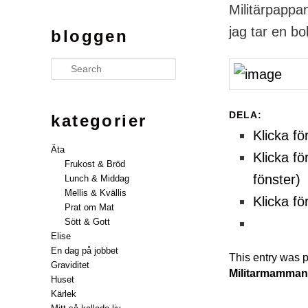
Militärpappa
jag tar en bo
bloggen
Search
DELA:
kategorier
Klicka fö
Äta
Klicka fö
Frukost & Bröd
fönster)
Lunch & Middag
Mellis & Kvällis
Klicka fö
Prat om Mat
Sött & Gott
Elise
En dag på jobbet
This entry was 
Graviditet
Militarmamma
Huset
Kärlek