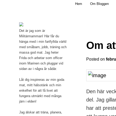
Main menu
Mamma, militär och märkbart obekväm
Hem
Om Bloggen
Skip to primary content
Militärmamman
Det är jag som är
Militärmamman! Här får du
Om att
hänga med i min fartfyllda värld
med småbarn, jobb, träning och
massa god mat. Jag heter
Frida och arbetar som officer
Posted on
febru
inom Marinen och pluggar vid
sidan av i några år sådär.
Låt dig inspireras av min goda
mat, mitt hälsotänk och min
Den här veck
enkelhet för att få livet att
fungera utmärkt med många
del. Jag gill
järn i elden!
har att pres
Jag älskar att träna, planera,