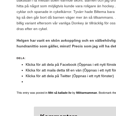
baksidan i lä medan solen värmde skönt. Barnen och jag drog 
hitta på något som möjligtvis kunde vara roligare än hockey…
cyklar och spanade in cykelkärror. Tyvärr hade Biltema bara
kg så den går bort då barnen väger mer än så tillsammans. 
billig variant eftersom vår vanliga Donkey är tillräcklig för os
dras efter en cykel.
Helgen har varit en skön avkoppling och en välbehövlig
hundranittio som gäller, minst! Precis som jag vill ha det
DELA:
Klicka för att dela på Facebook (Öppnas i ett nytt fönst
Klicka för att maila detta till en vän (Öppnas i ett nytt fö
Klicka för att dela på Twitter (Öppnas i ett nytt fönster)
This entry was posted in
Mitt så kallade liv
by
Militarmamman
. Bookmark th