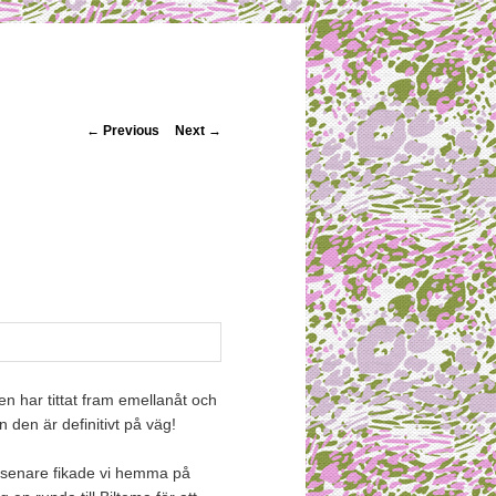
Post navigation
←
Previous
Next
→
n har tittat fram emellanåt och
n den är definitivt på väg!
 senare fikade vi hemma på