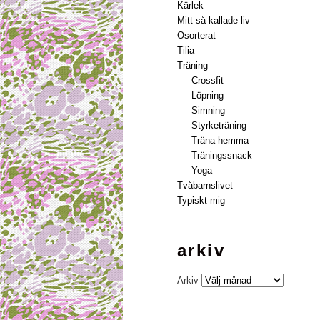
Kärlek
Mitt så kallade liv
Osorterat
Tilia
Träning
Crossfit
Löpning
Simning
Styrketräning
Träna hemma
Träningssnack
Yoga
Tvåbarnslivet
Typiskt mig
arkiv
Arkiv