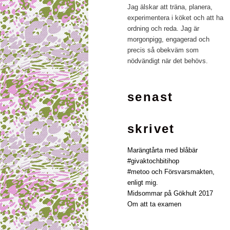
Jag älskar att träna, planera,
experimentera i köket och att ha
ordning och reda. Jag är
morgonpigg, engagerad och
precis så obekväm som
nödvändigt när det behövs.
senast
skrivet
Marängtårta med blåbär
#givaktochbitihop
#metoo och Försvarsmakten,
enligt mig.
Midsommar på Gökhult 2017
Om att ta examen