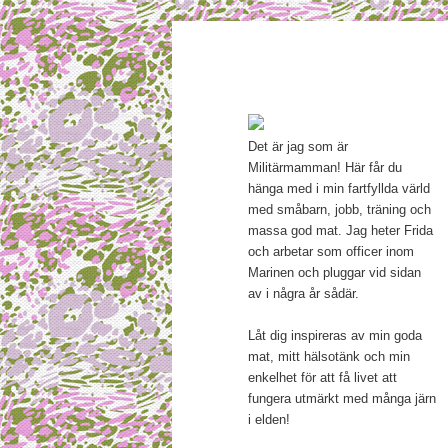
Main menu
Mamma, militär och märkbar
Skip to primary content
Militärmamm
Det är jag som är
Militärmamman! Här får du
hänga med i min fartfyllda värld
med småbarn, jobb, träning och
massa god mat. Jag heter Frida
och arbetar som officer inom
Marinen och pluggar vid sidan
av i några år sådär.
Låt dig inspireras av min goda
mat, mitt hälsotänk och min
enkelhet för att få livet att
fungera utmärkt med många järn
i elden!