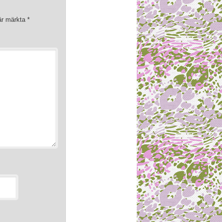
 är märkta
*