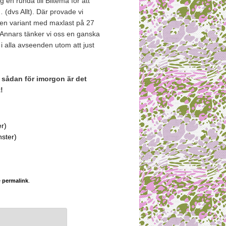
en runda till Biltema för att
 (dvs Allt). Där provade vi
 en variant med maxlast på 27
Annars tänker vi oss en ganska
s i alla avseenden utom att just
 sådan för imorgon är det
!
er)
nster)
e
permalink
.