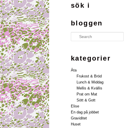
sök i
bloggen
Search
kategorier
Äta
Frukost & Bröd
Lunch & Middag
Mellis & Kvällis
Prat om Mat
Sött & Gott
Elise
En dag på jobbet
Graviditet
Huset