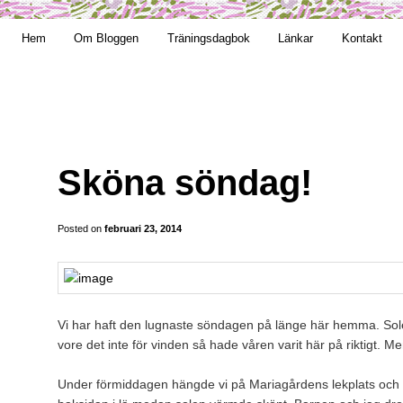
t obekväm
Hem
Om Bloggen
Träningsdagbok
Länkar
Kontakt
an
Sköna söndag!
Posted on
februari 23, 2014
Vi har haft den lugnaste söndagen på länge här hemma. Sole
vore det inte för vinden så hade våren varit här på riktigt. Me
Under förmiddagen hängde vi på Mariagårdens lekplats och