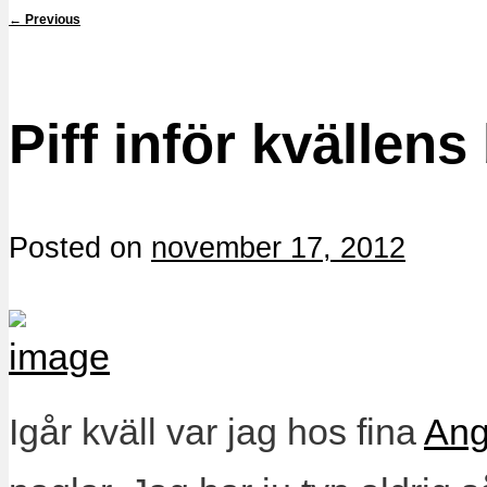
←
Previous
Piff inför kvällens
Posted on
november 17, 2012
Igår kväll var jag hos fina
Ang