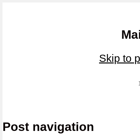
Mamma, militär och märkbart obekväm
Ma
Militärmamman
Skip to 
Post navigation