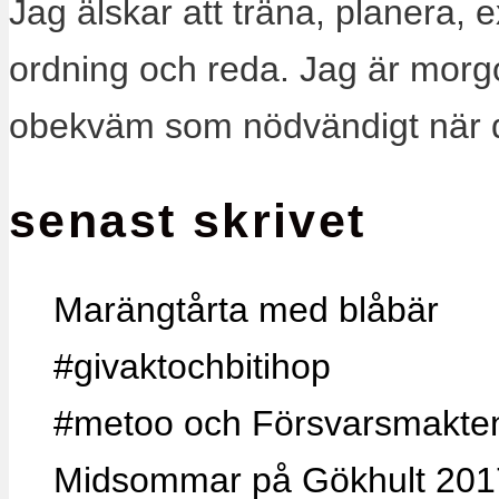
Jag älskar att träna, planera, 
ordning och reda. Jag är morg
obekväm som nödvändigt när 
senast skrivet
Marängtårta med blåbär
#givaktochbitihop
#metoo och Försvarsmakten,
Midsommar på Gökhult 201