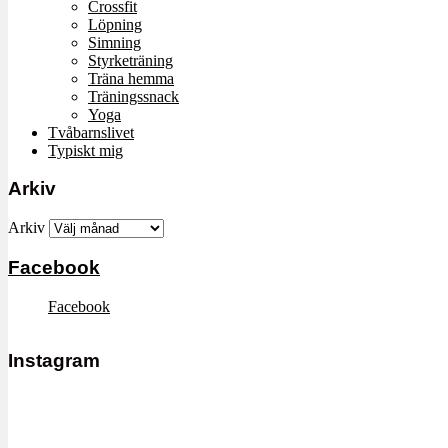
Crossfit
Löpning
Simning
Styrketräning
Träna hemma
Träningssnack
Yoga
Tvåbarnslivet
Typiskt mig
Arkiv
Arkiv
Facebook
Facebook
Instagram