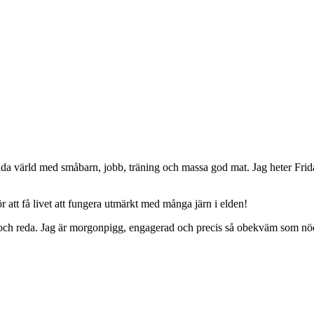
da värld med småbarn, jobb, träning och massa god mat. Jag heter Frid
 att få livet att fungera utmärkt med många järn i elden!
ing och reda. Jag är morgonpigg, engagerad och precis så obekväm som nö