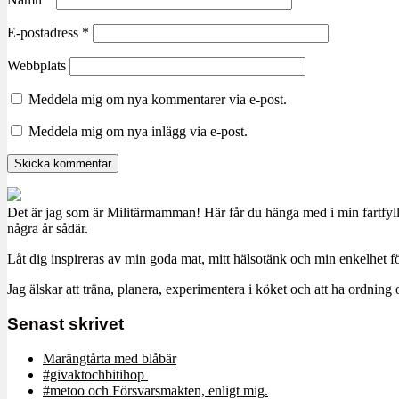
E-postadress
*
Webbplats
Meddela mig om nya kommentarer via e-post.
Meddela mig om nya inlägg via e-post.
Det är jag som är Militärmamman! Här får du hänga med i min fartfyll
några år sådär.
Låt dig inspireras av min goda mat, mitt hälsotänk och min enkelhet för
Jag älskar att träna, planera, experimentera i köket och att ha ordn
Senast skrivet
Marängtårta med blåbär
#givaktochbitihop
#metoo och Försvarsmakten, enligt mig.