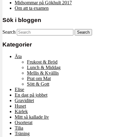
Midsommar på Gökhult 2017
Om att ta examen
Sök i bloggen
Search
Kategorier
Äta
Frukost & Bröd
Lunch & Middag
Mellis & Kvällis
Prat om Mat
Sött & Gott
Elise
En dag på jobbet
Graviditet
Huset
Kärlek
Mitt så kallade liv
Osorterat
Tilia
Träning