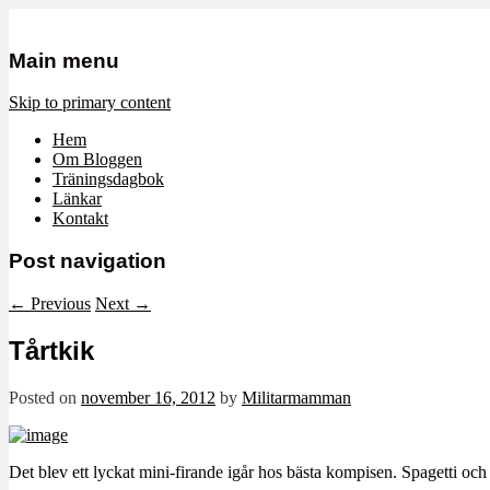
Mamma, militär och märkbart obekvä
Militärmamman
Main menu
Skip to primary content
Hem
Om Bloggen
Träningsdagbok
Länkar
Kontakt
Post navigation
←
Previous
Next
→
Tårtkik
Posted on
november 16, 2012
by
Militarmamman
Det blev ett lyckat mini-firande igår hos bästa kompisen. Spagetti och