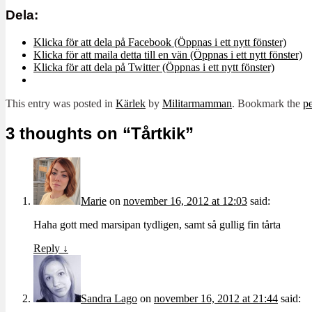
Dela:
Klicka för att dela på Facebook (Öppnas i ett nytt fönster)
Klicka för att maila detta till en vän (Öppnas i ett nytt fönster)
Klicka för att dela på Twitter (Öppnas i ett nytt fönster)
This entry was posted in
Kärlek
by
Militarmamman
. Bookmark the
p
3 thoughts on “
Tårtkik
”
Marie
on
november 16, 2012 at 12:03
said:
Haha gott med marsipan tydligen, samt så gullig fin tårta
Reply
↓
Sandra Lago
on
november 16, 2012 at 21:44
said: