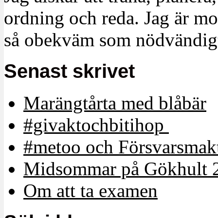
ordning och reda. Jag är m
så obekväm som nödvändigt
Senast skrivet
Marängtårta med blåbär
#givaktochbitihop
#metoo och Försvarsmakt
Midsommar på Gökhult 
Om att ta examen