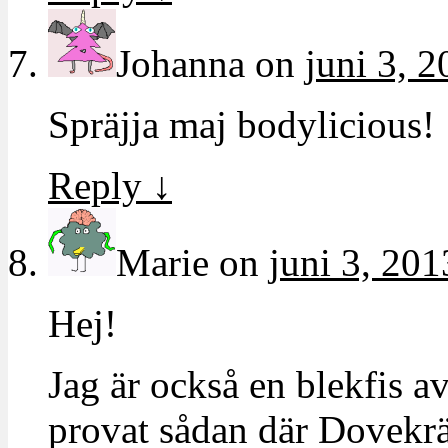
Johanna
on
juni 3, 2
Spräjja maj bodylicious!
Reply
↓
Marie
on
juni 3, 201
Hej!
Jag är också en blekfis a
provat sådan där Dovekr