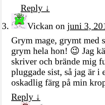
Reply
↓
Vickan
on
juni 3, 20
Grym mage, grymt med sp
grym hela hon! 😉 Jag kä
skriver och brände mig fu
pluggade sist, så jag är i e
oskadlig färg på min kro
Reply
↓