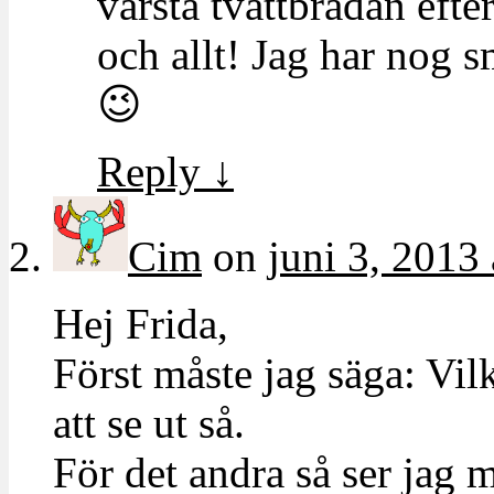
värsta tvättbrädan efte
och allt! Jag har nog s
😉
Reply
↓
Cim
on
juni 3, 2013 
Hej Frida,
Först måste jag säga: Vil
att se ut så.
För det andra så ser jag m