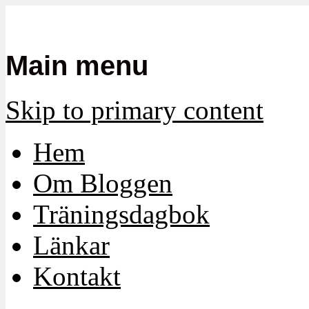
Mamma, militär och märkbart obekvä
Militärmamman
Main menu
Skip to primary content
Hem
Om Bloggen
Träningsdagbok
Länkar
Kontakt