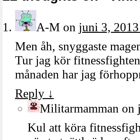
A-M
on
juni 3, 2013
Men åh, snyggaste magen 
Tur jag kör fitnessfighte
månaden har jag förhoppn
Reply
↓
Militarmamman
on
Kul att köra fitnessfi