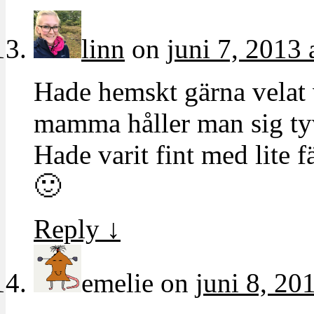
linn
on
juni 7, 2013 
Hade hemskt gärna velat
mamma håller man sig tyvä
Hade varit fint med lite 
🙂
Reply
↓
emelie
on
juni 8, 20