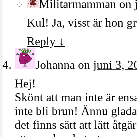
Militarmamman
on
Kul! Ja, visst är hon g
Reply
↓
Johanna
on
juni 3, 2
Hej!
Skönt att man inte är en
inte bli brun! Ännu gladar
det finns sätt att lätt åtg