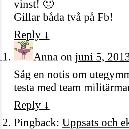
vinst! 🙂
Gillar båda två på Fb!
Reply
↓
Anna
on
juni 5, 201
Såg en notis om utegymm
testa med team militärm
Reply
↓
Pingback:
Uppsats och e