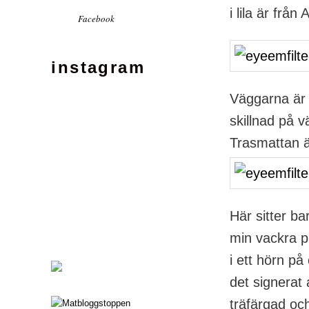
i lila är från
Facebook
instagram
Väggarna är m
skillnad på 
Trasmattan ä
Här sitter b
min vackra pi
i ett hörn p
det signerat 
träfärgad och