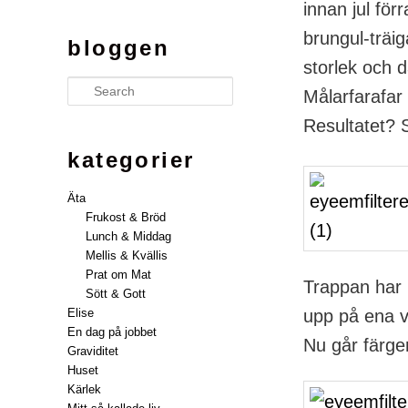
innan jul för
brungul-träig
bloggen
storlek och 
Search
Målarfarafar
Resultatet? 
kategorier
Äta
Frukost & Bröd
Lunch & Middag
Mellis & Kvällis
Prat om Mat
Trappan har 
Sött & Gott
Elise
upp på ena vä
En dag på jobbet
Nu går färgern
Graviditet
Huset
Kärlek