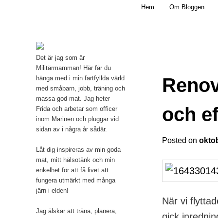
Main menu
Mamma, militär och märkbart obekväm
Hem
Om Bloggen
Skip to primary content
Militärmamman
Det är jag som är
Militärmamman! Här får du
Renove
hänga med i min fartfyllda värld
med småbarn, jobb, träning och
massa god mat. Jag heter
och ef
Frida och arbetar som officer
inom Marinen och pluggar vid
sidan av i några år sådär.
Posted on
okto
Låt dig inspireras av min goda
mat, mitt hälsotänk och min
enkelhet för att få livet att
fungera utmärkt med många
järn i elden!
När vi flytta
Jag älskar att träna, planera,
gick inrednin