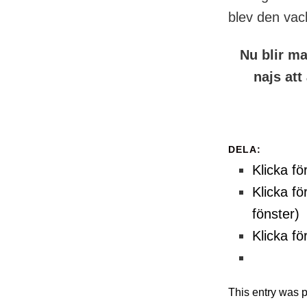
blev den vac
Nu blir ma
najs att
DELA:
Klicka fö
Klicka fö
fönster)
Klicka fö
This entry was 