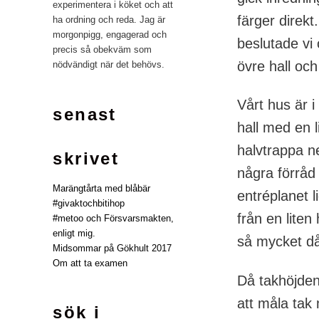
experimentera i köket och att
färger direkt
ha ordning och reda. Jag är
morgonpigg, engagerad och
beslutade vi 
precis så obekväm som
övre hall och
nödvändigt när det behövs.
Vårt hus är i
senast
hall med en l
halvtrappa n
skrivet
några förråd
Marängtårta med blåbär
entréplanet 
#givaktochbitihop
från en liten
#metoo och Försvarsmakten,
enligt mig.
så mycket då 
Midsommar på Gökhult 2017
Om att ta examen
Då takhöjden 
att måla tak 
sök i