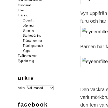
Mitt så kallade liv
Osorterat
Tilia
Vyn uppifrån
Träning
furu och har f
Crossfit
Löpning
Simning
Styrketräning
Träna hemma
Träningssnack
Barnen har få
Yoga
Tvåbarnslivet
Typiskt mig
arkiv
Arkiv
Den vackra 
varit mörkbru
facebook
den fem varv