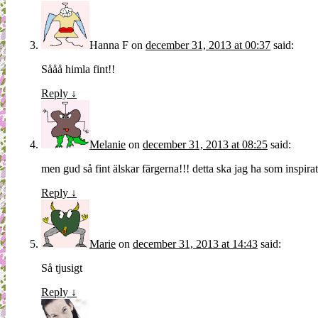
Hanna F
on
december 31, 2013 at 00:37
said:
Sååå himla fint!!
Reply
↓
Melanie
on
december 31, 2013 at 08:25
said:
men gud så fint älskar färgerna!!! detta ska jag ha som inspira
Reply
↓
Marie
on
december 31, 2013 at 14:43
said:
Så tjusigt
Reply
↓