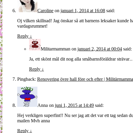
Caroline
on
januari 1, 2014 at 16:08
said:
Oj vilken skillnad! Jag önskar så att barnens leksaker kunde hål
vardagsrummet!
Reply
↓
Militarmamman
on
januari 2, 2014 at 00:04
said:
Ja, ett skönt mål dit nog alla småbarnsföräldrar strävar
Reply
↓
Pingback:
Renovering övre hall före och efter | Militärmamm
Anna
on
juni 1, 2015 at 14:49
said:
Hej verkligen superfint!! Nu ser jag att det var ett tag sedan 
mailen Mvh anna
Reply
↓