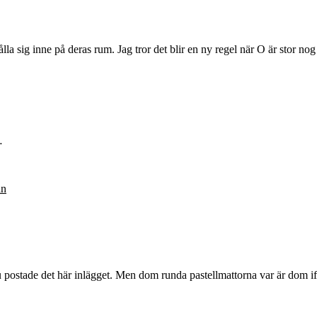
la sig inne på deras rum. Jag tror det blir en ny regel när O är stor nog 
…
an
du postade det här inlägget. Men dom runda pastellmattorna var är dom ifr