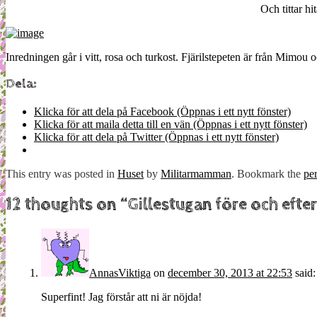
Och tittar hi
Inredningen går i vitt, rosa och turkost. Fjärilstepeten är från Mimou 
Dela:
Klicka för att dela på Facebook (Öppnas i ett nytt fönster)
Klicka för att maila detta till en vän (Öppnas i ett nytt fönster)
Klicka för att dela på Twitter (Öppnas i ett nytt fönster)
This entry was posted in
Huset
by
Militarmamman
. Bookmark the
pe
12 thoughts on “
Gillestugan före och efter
AnnasViktiga
on
december 30, 2013 at 22:53
said:
Superfint! Jag förstår att ni är nöjda!