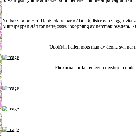
förvaringsutrymme åt möbler som mer eller mindre är på väg ut från 
Nu har vi gjort om! Hantverkare har målat tak, lister och väggar vita s
Militärpappan stått för herrejösses-inkoppling av hemmabiosystem. Nu 
Uppifrån hallen möts man av denna syn när man
Flickorna har fått en egen myshörna unde