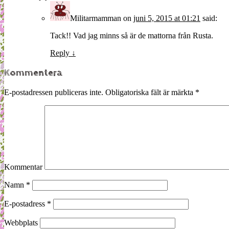
Militarmamman
on
juni 5, 2015 at 01:21
said:
Tack!! Vad jag minns så är de mattorna från Rusta.
Reply
↓
Kommentera
E-postadressen publiceras inte.
Obligatoriska fält är märkta
*
Kommentar
Namn
*
E-postadress
*
Webbplats