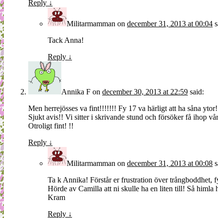
Reply
↓
Militarmamman
on
december 31, 2013 at 00:04
s
Tack Anna!
Reply
↓
Annika F
on
december 30, 2013 at 22:59
said:
Men herrejösses va fint!!!!!!! Fy 17 va härligt att ha såna ytor!
Sjukt avis!! Vi sitter i skrivande stund och försöker få ihop v
Otroligt fint! !!
Reply
↓
Militarmamman
on
december 31, 2013 at 00:08
s
Ta k Annika! Förstår er frustration över trångboddhet, f
Hörde av Camilla att ni skulle ha en liten till! Så himla hi
Kram
Reply
↓