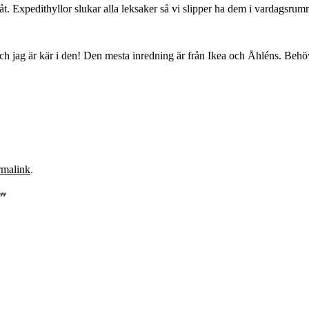
tåt. Expedithyllor slukar alla leksaker så vi slipper ha dem i vardagsru
och jag är kär i den! Den mesta inredning är från Ikea och Åhléns. Behöve
rmalink
.
”