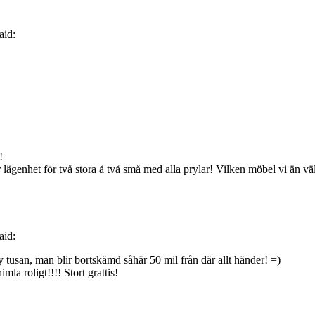
aid:
!
år lägenhet för två stora å två små med alla prylar! Vilken möbel vi än 
aid:
y tusan, man blir bortskämd såhär 50 mil från där allt händer! =)
mla roligt!!!! Stort grattis!