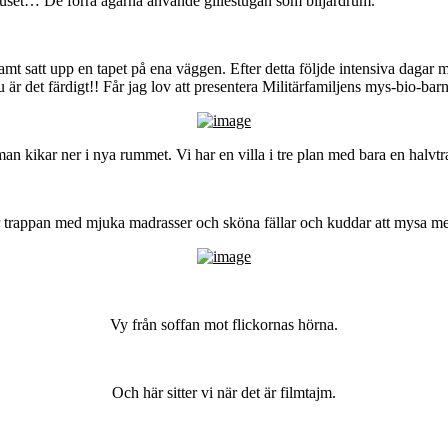
huset… De förra ägarna använde gillestugan som biljardrum.
amt satt upp en tapet på ena väggen. Efter detta följde intensiva dagar m
är det färdigt!! Får jag lov att presentera Militärfamiljens mys-bio-bar
 kikar ner i nya rummet. Vi har en villa i tre plan med bara en halvtr
r trappan med mjuka madrasser och sköna fällar och kuddar att mysa me
Vy från soffan mot flickornas hörna.
Och här sitter vi när det är filmtajm.