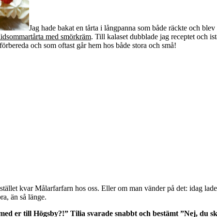
Jag hade bakat en tårta i långpanna som både räckte och ble
idsommartårta med smörkräm
. Till kalaset dubblade jag receptet och is
tt förbereda och som oftast går hem hos både stora och små!
ället kvar Målarfarfarn hos oss. Eller om man vänder på det: idag lade
ra, än så länge.
a med er till Högsby?!” Tilia svarade snabbt och bestämt ”Nej, du