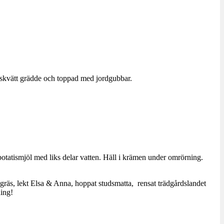
n skvätt grädde och toppad med jordgubbar.
potatismjöl med liks delar vatten. Häll i krämen under omrörning.
gräs, lekt Elsa & Anna, hoppat studsmatta, rensat trädgårdslandet
ning!