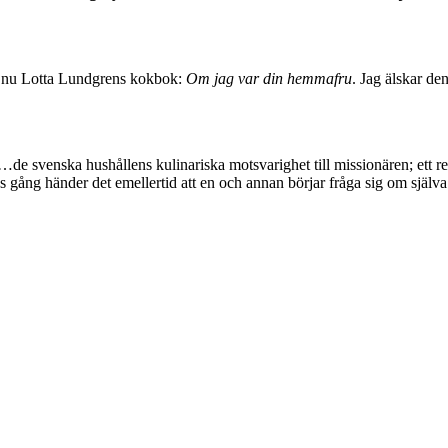
er nu Lotta Lundgrens kokbok:
Om jag var din hemmafru
. Jag älskar de
: ”…de svenska hushållens kulinariska motsvarighet till missionären; et
 gång händer det emellertid att en och annan börjar fråga sig om själva 