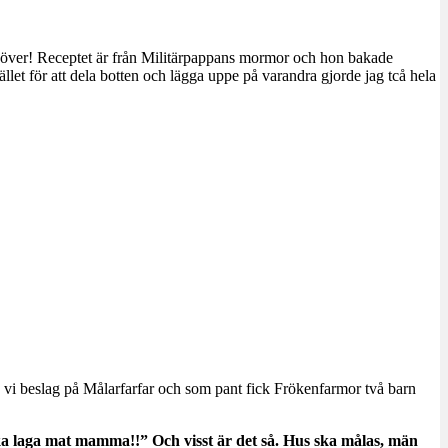
v över! Receptet är från Militärpappans mormor och hon bakade
tället för att dela botten och lägga uppe på varandra gjorde jag tcå hela
 vi beslag på Målarfarfar och som pant fick Frökenfarmor två barn
 ska laga mat mamma!!” Och visst är det så. Hus ska målas, män