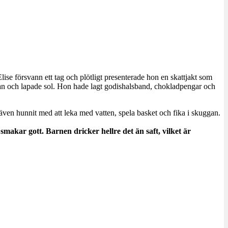
e försvann ett tag och plötligt presenterade hon en skattjakt som
tan och lapade sol. Hon hade lagt godishalsband, chokladpengar och
ar även hunnit med att leka med vatten, spela basket och fika i skuggan.
smakar gott. Barnen dricker hellre det än saft, vilket är