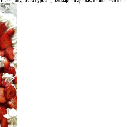
d fetaost, ungsrostad nypotatis, hemslagen majonnäs, hummus och lite an