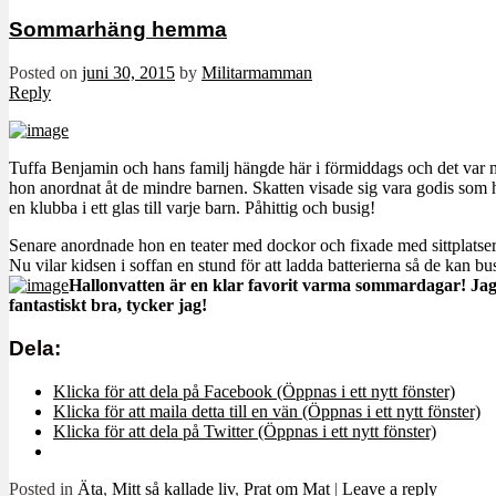
Sommarhäng hemma
Posted on
juni 30, 2015
by
Militarmamman
Reply
Tuffa Benjamin och hans familj hängde här i förmiddags och det var m
hon anordnat åt de mindre barnen. Skatten visade sig vara godis som 
en klubba i ett glas till varje barn. Påhittig och busig!
Senare anordnade hon en teater med dockor och fixade med sittplatser til
Nu vilar kidsen i soffan en stund för att ladda batterierna så de kan b
Hallonvatten är en klar favorit varma sommardagar! Jag häl
fantastiskt bra, tycker jag!
Dela:
Klicka för att dela på Facebook (Öppnas i ett nytt fönster)
Klicka för att maila detta till en vän (Öppnas i ett nytt fönster)
Klicka för att dela på Twitter (Öppnas i ett nytt fönster)
Posted in
Äta
,
Mitt så kallade liv
,
Prat om Mat
|
Leave a reply