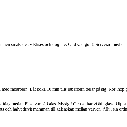
 kräm men smakade av Elises och dog lite. Gud vad gott!! Serverad med e
 med rabarbern. Låt koka 10 min tills rabarbern delar på sig. Rör ihop 
dag medan Elise var på kalas. Mysigt! Och så har vi ätit glass, klippt 
ats och halvt drivit mamman till galenskap mellan varven. Allt i sin ord