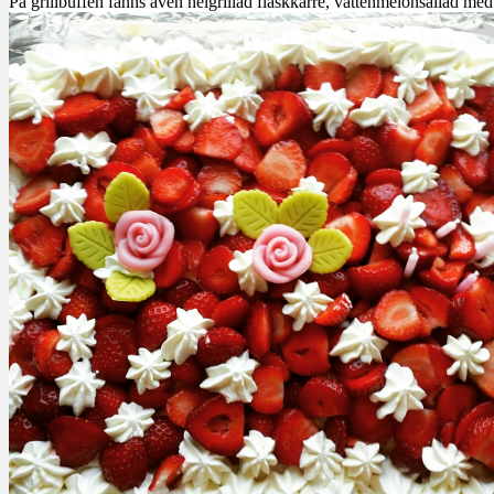
På grillbuffén fanns även helgrillad fläskkarré, vattenmelonsallad me