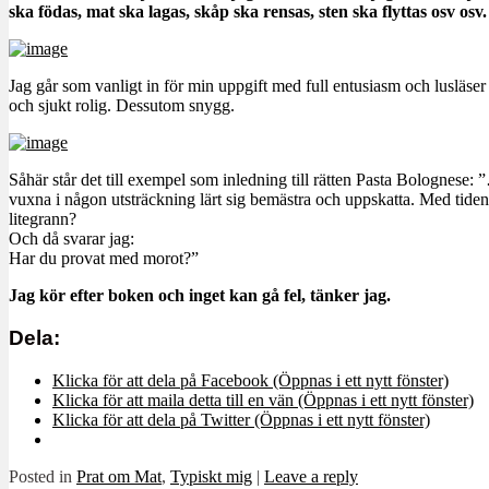
ska födas, mat ska lagas, skåp ska rensas, sten ska flyttas osv osv.
Jag går som vanligt in för min uppgift med full entusiasm och lusläs
och sjukt rolig. Dessutom snygg.
Såhär står det till exempel som inledning till rätten Pasta Bolognese
vuxna i någon utsträckning lärt sig bemästra och uppskatta. Med tidens
litegrann?
Och då svarar jag:
Har du provat med morot?”
Jag kör efter boken och inget kan gå fel, tänker jag.
Dela:
Klicka för att dela på Facebook (Öppnas i ett nytt fönster)
Klicka för att maila detta till en vän (Öppnas i ett nytt fönster)
Klicka för att dela på Twitter (Öppnas i ett nytt fönster)
Posted in
Prat om Mat
,
Typiskt mig
|
Leave a reply