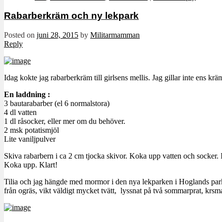
Rabarberkräm och ny lekpark
Posted on
juni 28, 2015
by
Militarmamman
Reply
Idag kokte jag rabarberkräm till girlsens mellis. Jag gillar inte ens
En laddning
:
3 bautarabarber (el 6 normalstora)
4 dl vatten
1 dl råsocker, eller mer om du behöver.
2 msk potatismjöl
Lite vaniljpulver
Skiva rabarbern i ca 2 cm tjocka skivor. Koka upp vatten och socker. I
Koka upp. Klart!
Tilia och jag hängde med mormor i den nya lekparken i Hoglands park i
från ogräs, vikt väldigt mycket tvätt, lyssnat på två sommarprat, krsm