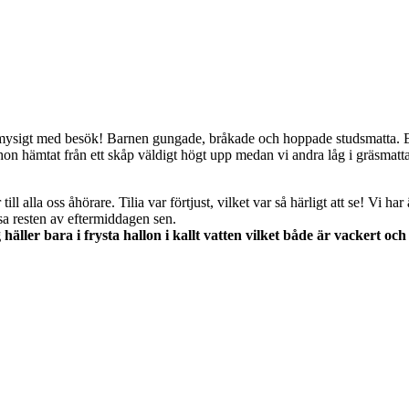
ysigt med besök! Barnen gungade, bråkade och hoppade studsmatta. Elis
hon hämtat från ett skåp väldigt högt upp medan vi andra låg i gräsmat
l alla oss åhörare. Tilia var förtjust, vilket var så härligt att se! Vi h
usa resten av eftermiddagen sen.
ler bara i frysta hallon i kallt vatten vilket både är vackert och 