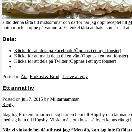
alltid denna tårta till midsommar och därför har jag döpt receptet till
M
bottnar och la uppe på varandra. En enkel tårta att baka som är lätt a
Dela:
Klicka för att dela på Facebook (Öppnas i ett nytt fönster)
Klicka för att maila detta till en vän (Öppnas i ett nytt fönster)
Klicka för att dela på Twitter (Öppnas i ett nytt fönster)
Posted in
Äta
,
Frukost & Bröd
|
Leave a reply
Ett annat liv
Posted on
juli 7, 2015
by
Militarmamman
Reply
Idag tog Frökenfarmor med sig barnen hem till Högsby och lämnade ist
med sig hem till Högsby. Vi ska måla om huset så bytet känns riktigt b
När vi vinkade hej då utbrast jag: ”Men åh, kan jag inte få följ