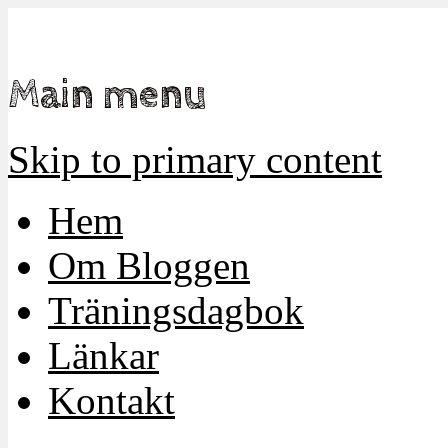
Mamma, militär och märkbart obekväm
Militärmamman
Main menu
Skip to primary content
Hem
Om Bloggen
Träningsdagbok
Länkar
Kontakt