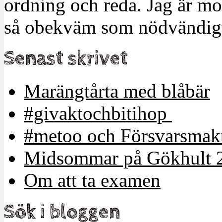
ordning och reda. Jag är m
så obekväm som nödvändigt
Senast skrivet
Marängtårta med blåbär
#givaktochbitihop
#metoo och Försvarsmakt
Midsommar på Gökhult 
Om att ta examen
Sök i bloggen