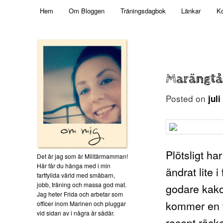
Main menu
Mamma, militär och märkbart obekväm
Hem
Om Bloggen
Träningsdagbok
Länkar
Ko
Skip to primary content
Militärmamman
Marängtå
Posted on
jul
Plötsligt har
Det är jag som är Militärmamman!
Här får du hänga med i min
ändrat lite i
fartfyllda värld med småbarn,
jobb, träning och massa god mat.
godare kako
Jag heter Frida och arbetar som
kommer en tå
officer inom Marinen och pluggar
vid sidan av i några år sådär.
recept räcke