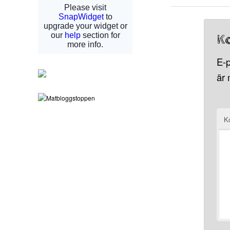
K
E-p
är
K