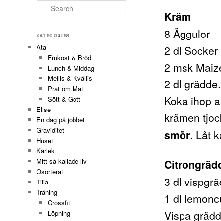
Search
Kräm
8 Äggulor
KATEGORIER
Äta
2 dl Socker
Frukost & Bröd
2 msk Maiz
Lunch & Middag
Mellis & Kvällis
2 dl grädde.
Prat om Mat
Koka ihop al
Sött & Gott
Elise
krämen tjock
En dag på jobbet
Graviditet
. Låt k
smör
Huset
Kärlek
Mitt så kallade liv
Citrongräd
Osorterat
3 dl vispgr
Tilia
Träning
1 dl lemonc
Crossfit
Vispa grädd
Löpning