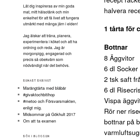
Låt dig inspireras av min goda
halvera rece
mat, mitt hälsotänk och min
enkelhet för att få livet att fungera
utmärkt med många järn i elden!
1 tårta för
Jag älskar att träna, planera,
experimentera i köket och att ha
Bottnar
ordning och reda. Jag är
morgonpigg, engagerad och
8 Äggvitor
precis så obekväm som
nödvändigt när det behövs.
6 dl Socker
2 tsk saft fr
SENAST SKRIVET
6 dl Risecri
Marängtårta med blåbär
#givaktochbitihop
Vispa äggvit
#metoo och Försvarsmakten,
enligt mig.
Rör ner rise
Midsommar på Gökhult 2017
bottnar på b
Om att ta examen
varmluftsug
SÖK I BLOGGEN