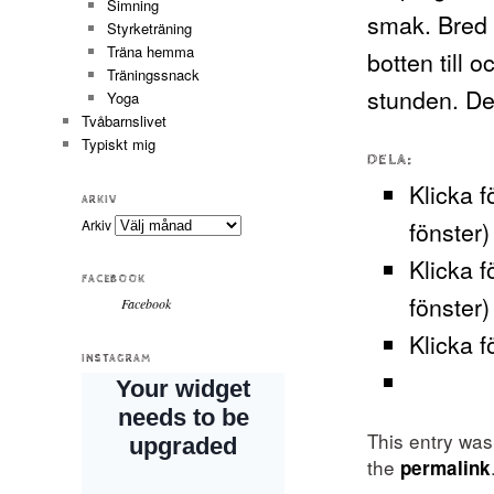
Simning
smak. Bred
Styrketräning
Träna hemma
botten till o
Träningssnack
stunden. D
Yoga
Tvåbarnslivet
Typiskt mig
DELA:
Klicka f
ARKIV
fönster)
Arkiv
Klicka f
FACEBOOK
fönster)
Facebook
Klicka f
INSTAGRAM
This entry wa
the
permalink