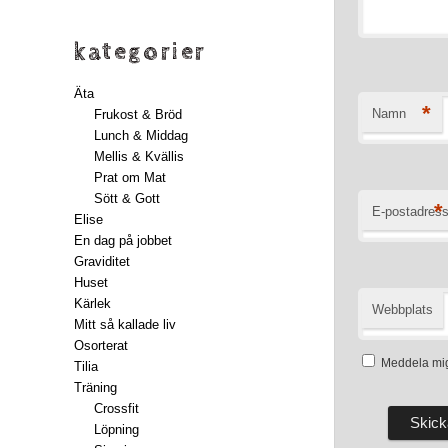
kategorier
Äta
*
Namn
Frukost & Bröd
Lunch & Middag
Mellis & Kvällis
Prat om Mat
Sött & Gott
*
E-postadres
Elise
En dag på jobbet
Graviditet
Huset
Kärlek
Webbplats
Mitt så kallade liv
Osorterat
Meddela mig
Tilia
Träning
Crossfit
Löpning