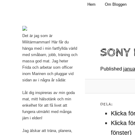
Main menu
Mamma, militär och märkbart obekväm
Hem
Om Bloggen
Skip to primary content
Militärmamman
Det är jag som är
Militärmamman! Här får du
SONY 
hänga med i min fartfyllda värld
med småbarn, jobb, träning och
massa god mat. Jag heter
Frida och arbetar som officer
Published
janua
inom Marinen och pluggar vid
sidan av i några år sådär.
Låt dig inspireras av min goda
mat, mitt hälsotänk och min
DELA:
enkelhet för att få livet att
fungera utmärkt med många
Klicka fö
järn i elden!
Klicka fö
Jag älskar att träna, planera,
fönster)