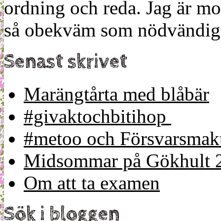
ordning och reda. Jag är m
så obekväm som nödvändigt
Senast skrivet
Marängtårta med blåbär
#givaktochbitihop
#metoo och Försvarsmakt
Midsommar på Gökhult 
Om att ta examen
Sök i bloggen