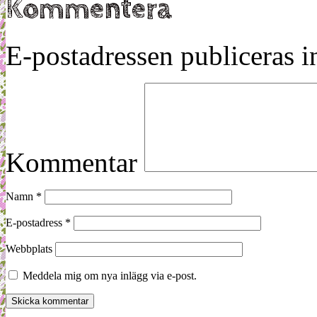
Kommentera
Facebook
till
Twitter
(Öppnas
en
(Öppnas
i
vän
i
ett
(Öppnas
ett
nytt
i
nytt
fönster)
ett
fönster)
E-postadressen publiceras in
nytt
fönster)
Kommentar
Namn
*
E-postadress
*
Webbplats
Meddela mig om nya inlägg via e-post.