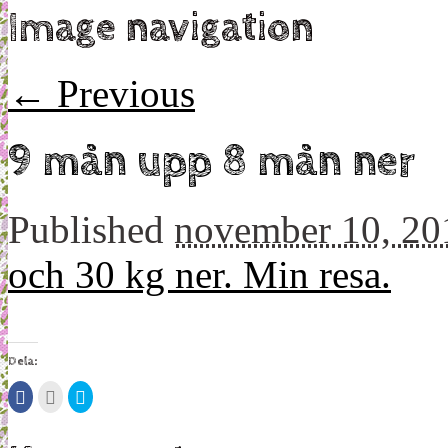
Image navigation
← Previous
9 mån upp 8 mån ner
Published
november 10, 20
och 30 kg ner. Min resa.
Dela:
Klicka
Klicka
Klicka
för
för
för
att
att
att
dela
maila
dela
på
detta
på