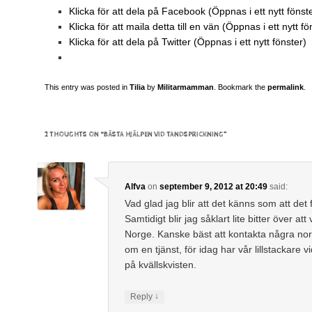
Klicka för att dela på Facebook (Öppnas i ett nytt fönst
Klicka för att maila detta till en vän (Öppnas i ett nytt fö
Klicka för att dela på Twitter (Öppnas i ett nytt fönster)
This entry was posted in
Tilia
by
Militarmamman
. Bookmark the
permalink
.
2 THOUGHTS ON “
BÄSTA HJÄLPEN VID TANDSPRICKNING
”
Alfva
on
september 9, 2012 at 20:49
said:
Vad glad jag blir att det känns som att det 
Samtidigt blir jag såklart lite bitter över att v
Norge. Kanske bäst att kontakta några no
om en tjänst, för idag har vår lillstackare vi
på kvällskvisten.
↓
Reply