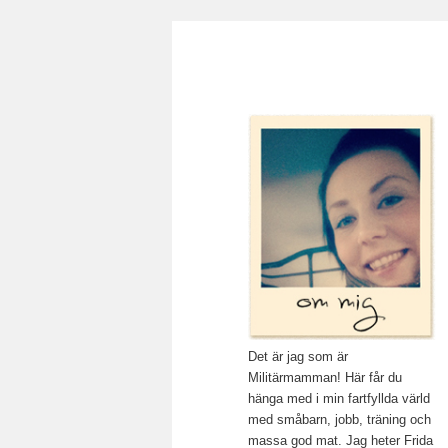
Main menu
Mamma, militär och märkbar
Skip to primary content
Militärmamma
Det är jag som är
Militärmamman! Här får du
hänga med i min fartfyllda värld
med småbarn, jobb, träning och
massa god mat. Jag heter Frida