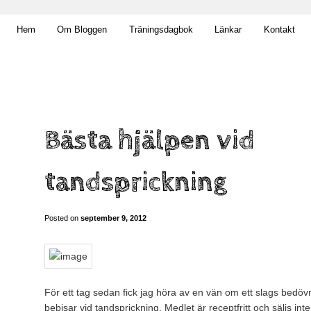
t obekväm
Hem
Om Bloggen
Träningsdagbok
Länkar
Kontakt
n
Bästa hjälpen vid
tandsprickning
Posted on
september 9, 2012
För ett tag sedan fick jag höra av en vän om ett slags bedö
bebisar vid tandsprickning. Medlet är receptfritt och säljs in