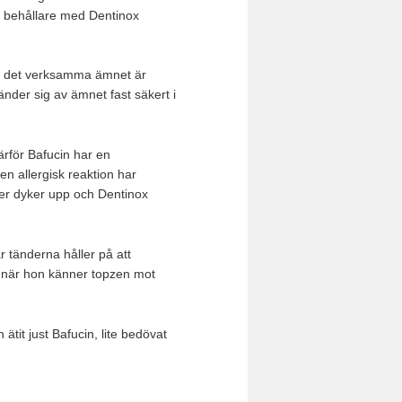
n behållare med Dentinox
att det verksamma ämnet är
nder sig av ämnet fast säkert i
ärför Bafucin har en
en allergisk reaktion har
nder dyker upp och Dentinox
r tänderna håller på att
a när hon känner topzen mot
 ätit just Bafucin, lite bedövat