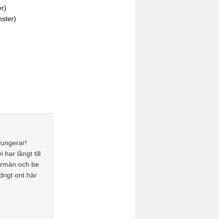
er)
nster)
fungerar!
i har långt till
rrmän och be
drigt ont här