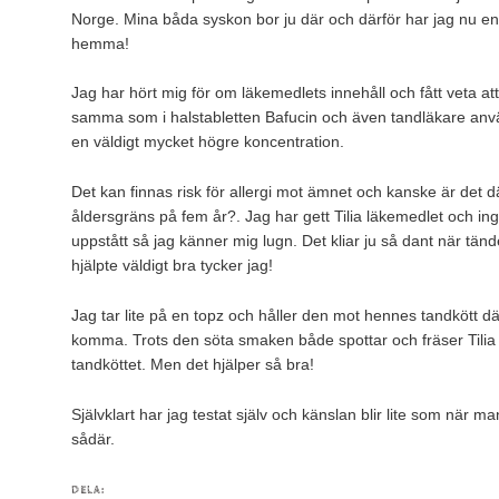
Norge. Mina båda syskon bor ju där och därför har jag nu e
hemma!
Jag har hört mig för om läkemedlets innehåll och fått veta 
samma som i halstabletten Bafucin och även tandläkare anvä
en väldigt mycket högre koncentration.
Det kan finnas risk för allergi mot ämnet och kanske är det d
åldersgräns på fem år?. Jag har gett Tilia läkemedlet och ing
uppstått så jag känner mig lugn. Det kliar ju så dant när tä
hjälpte väldigt bra tycker jag!
Jag tar lite på en topz och håller den mot hennes tandkött dä
komma. Trots den söta smaken både spottar och fräser Tili
tandköttet. Men det hjälper så bra!
Självklart har jag testat själv och känslan blir lite som när man
sådär.
DELA: