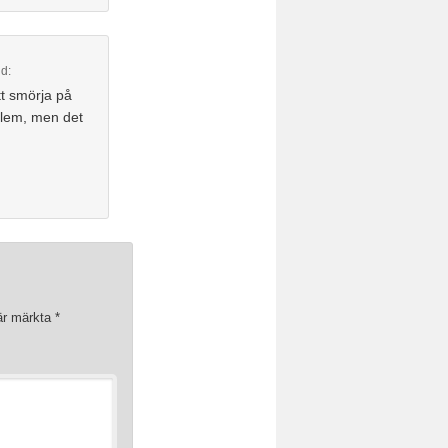
id:
tt smörja på
oblem, men det
 är märkta
*