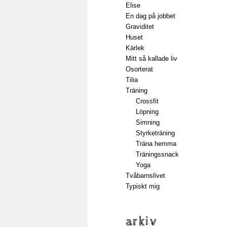
Elise
En dag på jobbet
Graviditet
Huset
Kärlek
Mitt så kallade liv
Osorterat
Tilia
Träning
Crossfit
Löpning
Simning
Styrketräning
Träna hemma
Träningssnack
Yoga
Tvåbarnslivet
Typiskt mig
arkiv