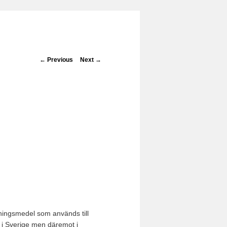
Post navigation
←
Previous
Next
→
vningsmedel som används till
te i Sverige men däremot i