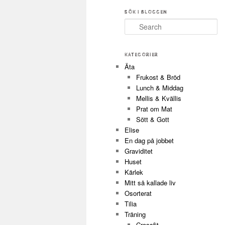
SÖK I BLOGGEN
Search
KATEGORIER
Äta
Frukost & Bröd
Lunch & Middag
Mellis & Kvällis
Prat om Mat
Sött & Gott
Elise
En dag på jobbet
Graviditet
Huset
Kärlek
Mitt så kallade liv
Osorterat
Tilia
Träning
Crossfit