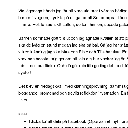
Vid läggdags kände jag för att vara ute mer i vårens härliga
barnen i vagnen, tryckte på ett gammalt Sommarprat i öeone
timme. Helt fantastiskt! Luften, doften, himlen, sopade gator,
Barnen somnade gott tillslut och jag ägnade kvällen åt att
ska de iväg en stund medan jag ska på bal. Så jag har stått 
vilken klänning jag ska bära och Elise och Tilia har tittat för
varv och boostat mig genom att tala om hur vacker jag är!
min fina stora flicka. Och då gör min lilla goding det med, 
syster!
Det blev en fredagskväll med klänningsprovning, dammsugn
bloggande, promenad och trevlig reflektion i tystnaden. E
Livet.
DELA:
Klicka för att dela på Facebook (Öppnas i ett nytt föns
Klicka för att maila detta till en vän (Öppnas i ett nytt 