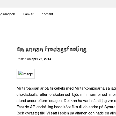
t obekväm
ngsdagbok
Länkar
Kontakt
n
En annan fredagsfeeling
Posted on
april 25, 2014
Militärpappan är på fiskehelg med Militärkompisarna så ja
chokladbollar efter förskolan och bjöd min mormor och mo
stund under eftermiddagen. Det kan ha varit så att jag va
Fast de ÄR goda! Jag hade köpt fika till de andra på Systrar
(och dyraste) fik! Vi satt i solen på altanen och hade en al