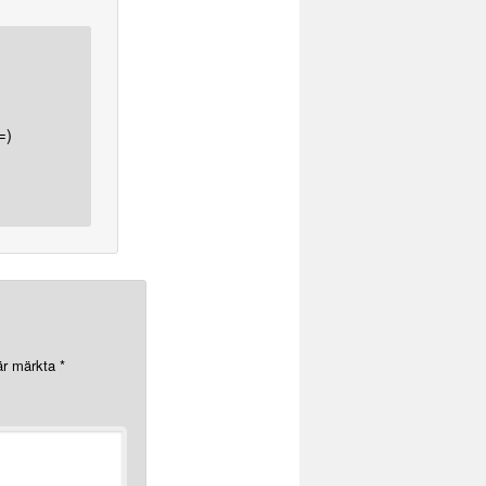
=)
 är märkta
*