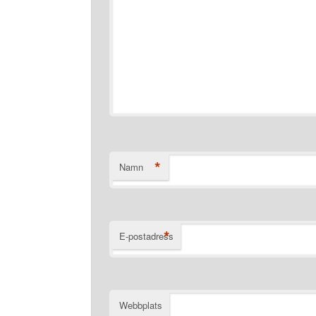
*
Namn
*
E-postadress
Webbplats