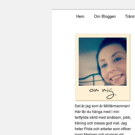
Main menu
Mamma, militär och märkbar
Hem
Om Bloggen
Träni
Skip to primary content
Militärmamma
Det är jag som är Militärmamman!
Här får du hänga med i min
fartfyllda värld med småbarn, jobb,
träning och massa god mat. Jag
heter Frida och arbetar som officer
inom Marinen och pluggar vid