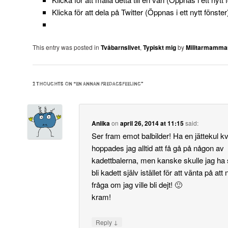
Klicka för att dela på Twitter (Öppnas i ett nytt fönster
This entry was posted in
Tvåbarnslivet
,
Typiskt mig
by
Militarmamma
2 THOUGHTS ON “
EN ANNAN FREDAGSFEELING
”
Aniika
on
april 26, 2014 at 11:15
said:
Ser fram emot balbilder! Ha en jättekul kvä
hoppades jag alltid att få gå på någon av
kadettbalerna, men kanske skulle jag ha s
bli kadett själv istället för att vänta på at
fråga om jag ville bli dejt! 🙂
kram!
↓
Reply