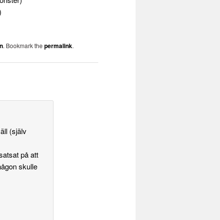
)
n
. Bookmark the
permalink
.
ll (själv
atsat på att
t någon skulle