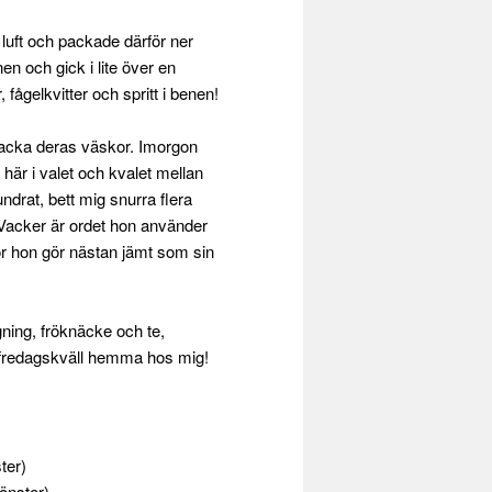
 luft och packade därför ner
n och gick i lite över en
 fågelkvitter och spritt i benen!
 packa deras väskor. Imorgon
här i valet och kvalet mellan
undrat, bett mig snurra flera
 Vacker är ordet hon använder
för hon gör nästan jämt som sin
ing, fröknäcke och te,
n fredagskväll hemma hos mig!
ter)
fönster)