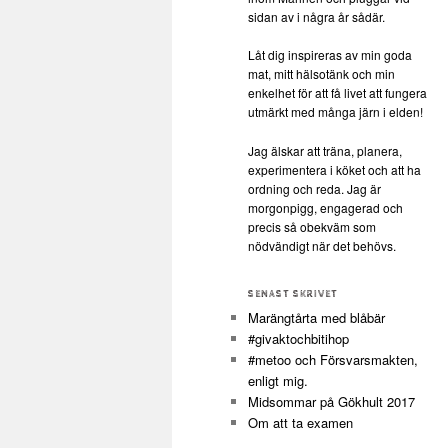
sidan av i några år sådär.
Låt dig inspireras av min goda
mat, mitt hälsotänk och min
enkelhet för att få livet att fungera
utmärkt med många järn i elden!
Jag älskar att träna, planera,
experimentera i köket och att ha
ordning och reda. Jag är
morgonpigg, engagerad och
precis så obekväm som
nödvändigt när det behövs.
SENAST SKRIVET
Marängtårta med blåbär
#givaktochbitihop
#metoo och Försvarsmakten,
enligt mig.
Midsommar på Gökhult 2017
Om att ta examen