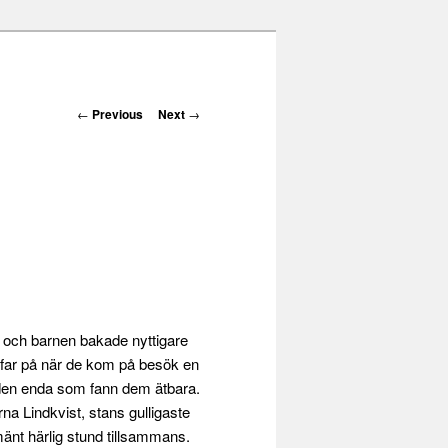
Post navigation
←
Previous
Next
→
g och barnen bakade nyttigare
rfar på när de kom på besök en
r den enda som fann dem ätbara.
na Lindkvist, stans gulligaste
lmänt härlig stund tillsammans.