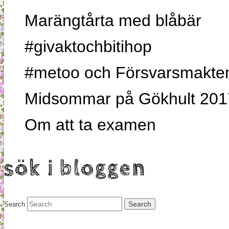
Marängtårta med blåbär
#givaktochbitihop
#metoo och Försvarsmakten,
Midsommar på Gökhult 201
Om att ta examen
sök i bloggen
Search