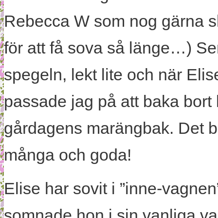
Rebecca W som nog gärna sku
för att få sova så länge…) Sen
spegeln, lekt lite och när Eli
passade jag på att baka bort l
gårdagens marängbak. Det bl
många och goda!
Elise har sovit i ”inne-vagnen
somnade hon i sin vanliga 