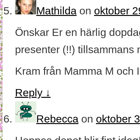
Mathilda
on
oktober 2
Önskar Er en härlig dopd
presenter (!!) tillsammans
Kram från Mamma M och I
Reply
↓
Rebecca
on
oktober 3