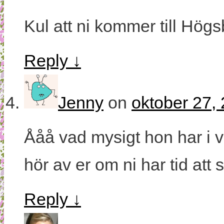
Kul att ni kommer till Hög
Reply
↓
Jenny
on
oktober 27, 
Ååå vad mysigt hon har i v
hör av er om ni har tid att
Reply
↓