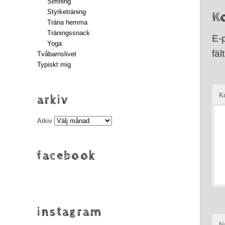
Simning
Styrketräning
K
Träna hemma
Träningssnack
E-
Yoga
fäl
Tvåbarnslivet
Typiskt mig
K
arkiv
Arkiv
facebook
instagram
N