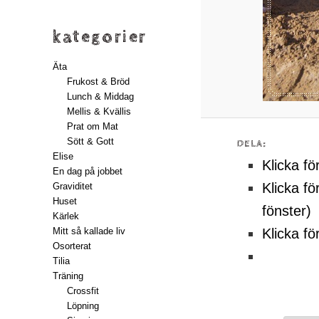
kategorier
Äta
Frukost & Bröd
Lunch & Middag
Mellis & Kvällis
Prat om Mat
Sött & Gott
DELA:
Elise
Klicka fö
En dag på jobbet
Klicka fö
Graviditet
Huset
fönster)
Kärlek
Klicka fö
Mitt så kallade liv
Osorterat
Tilia
Träning
Crossfit
Löpning