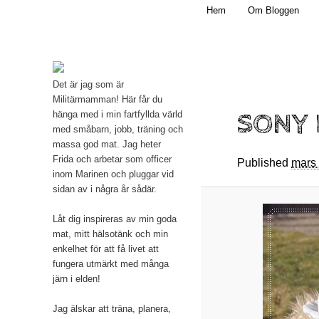
Main menu
Mamma, militär och märkbart obekväm
Hem
Om Bloggen
Skip to primary content
Militärmamman
Det är jag som är
Militärmamman! Här får du
SONY 
hänga med i min fartfyllda värld
med småbarn, jobb, träning och
massa god mat. Jag heter
Frida och arbetar som officer
Published
mars
inom Marinen och pluggar vid
sidan av i några år sådär.
Låt dig inspireras av min goda
mat, mitt hälsotänk och min
enkelhet för att få livet att
fungera utmärkt med många
järn i elden!
Jag älskar att träna, planera,