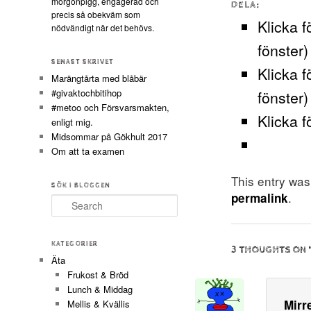
morgonpigg, engagerad och
DELA:
precis så obekväm som
Klicka f
nödvändigt när det behövs.
fönster)
SENAST SKRIVET
Klicka f
Marängtårta med blåbär
#givaktochbitihop
fönster)
#metoo och Försvarsmakten,
Klicka f
enligt mig.
Midsommar på Gökhult 2017
Om att ta examen
This entry wa
SÖK I BLOGGEN
.
permalink
Search
KATEGORIER
3 THOUGHTS ON 
Äta
Frukost & Bröd
Lunch & Middag
Mirr
Mellis & Kvällis