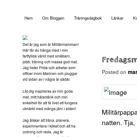
Main menu
Hem
Om Bloggen
Träningsdagbok
Länkar
Ko
Skip to primary content
Det är jag som är Militärmamman!
Här får du hänga med i min
fartfyllda värld med småbarn,
Fredags
jobb, träning och massa god mat.
Jag heter Frida och arbetar som
Posted on
mar
officer inom Marinen och pluggar
vid sidan av i några år sådär.
Låt dig inspireras av min goda
mat, mitt hälsotänk och min
enkelhet för att få livet att fungera
utmärkt med många järn i elden!
Militärpapp
Jag älskar att träna, planera,
natten. Tja, 
experimentera i köket och att ha
ordning och reda. Jag är