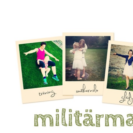
Mamma, militär och märkbart obekväm
Militärmamman