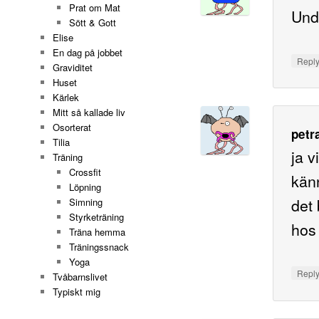
Prat om Mat
Und
Sött & Gott
Elise
En dag på jobbet
Repl
Graviditet
Huset
Kärlek
Mitt så kallade liv
Osorterat
petr
Tilia
ja v
Träning
Crossfit
känn
Löpning
det 
Simning
Styrketräning
hos
Träna hemma
Träningssnack
Yoga
Repl
Tvåbarnslivet
Typiskt mig