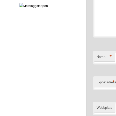
*
Namn
*
E-postadres
Webbplats