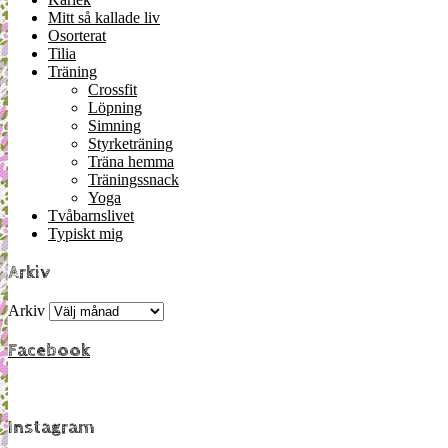
Mitt så kallade liv
Osorterat
Tilia
Träning
Crossfit
Löpning
Simning
Styrketräning
Träna hemma
Träningssnack
Yoga
Tvåbarnslivet
Typiskt mig
Arkiv
Arkiv
Facebook
Instagram