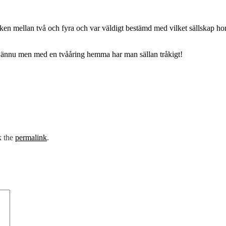
aken mellan två och fyra och var väldigt bestämd med vilket sällskap hon
t ännu men med en tvååring hemma har man sällan tråkigt!
k the
permalink
.