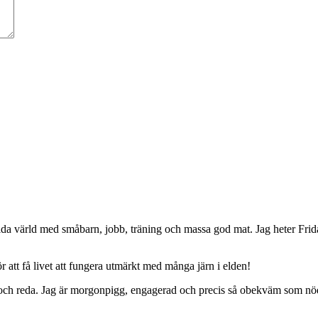
da värld med småbarn, jobb, träning och massa god mat. Jag heter Frid
 att få livet att fungera utmärkt med många järn i elden!
ing och reda. Jag är morgonpigg, engagerad och precis så obekväm som nö