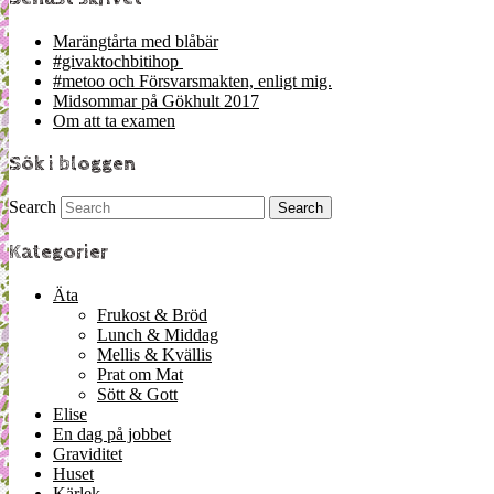
Marängtårta med blåbär
#givaktochbitihop
#metoo och Försvarsmakten, enligt mig.
Midsommar på Gökhult 2017
Om att ta examen
Sök i bloggen
Search
Kategorier
Äta
Frukost & Bröd
Lunch & Middag
Mellis & Kvällis
Prat om Mat
Sött & Gott
Elise
En dag på jobbet
Graviditet
Huset
Kärlek