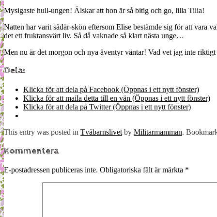
Mysigaste hull-ungen! Älskar att hon är så bitig och go, lilla Tilia!
Natten har varit sådär-skön eftersom Elise bestämde sig för att vara v
det ett fruktansvärt liv. Så då vaknade så klart nästa unge…
Men nu är det morgon och nya äventyr väntar! Vad vet jag inte riktig
Dela:
Klicka för att dela på Facebook (Öppnas i ett nytt fönster)
Klicka för att maila detta till en vän (Öppnas i ett nytt fönster)
Klicka för att dela på Twitter (Öppnas i ett nytt fönster)
This entry was posted in
Tvåbarnslivet
by
Militarmamman
. Bookmar
Kommentera
E-postadressen publiceras inte.
Obligatoriska fält är märkta
*