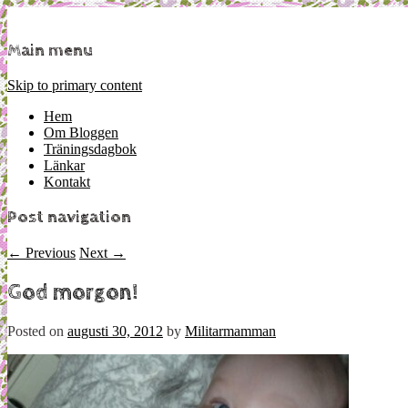
Mamma, militär och märkbart obekväm
Militärmamman
Main menu
Skip to primary content
Hem
Om Bloggen
Träningsdagbok
Länkar
Kontakt
Post navigation
←
Previous
Next
→
God morgon!
Posted on
augusti 30, 2012
by
Militarmamman