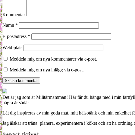
Kommentar
Namn
*
E-postadress
*
Webbplats
Meddela mig om nya kommentarer via e-post.
Meddela mig om nya inlägg via e-post.
Det är jag som är Militärmamman! Här får du hänga med i min fartfyll
några år sådär.
Låt dig inspireras av min goda mat, mitt hälsotänk och min enkelhet för
Jag älskar att träna, planera, experimentera i köket och att ha ordn
Senast skrivet