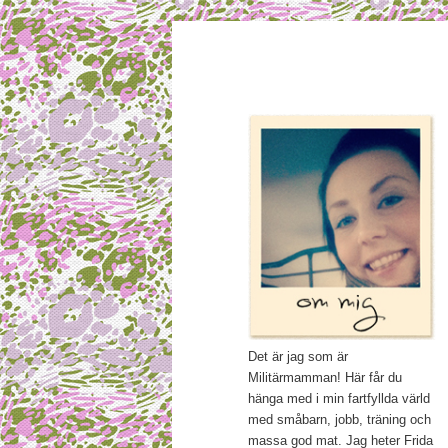
Main menu
Mamma, militär och märkbar
Skip to primary content
Militärmamma
Det är jag som är
Militärmamman! Här får du
hänga med i min fartfyllda värld
med småbarn, jobb, träning och
massa god mat. Jag heter Frida