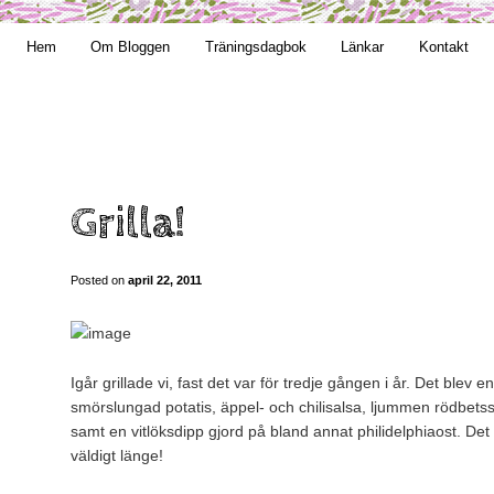
t obekväm
Hem
Om Bloggen
Träningsdagbok
Länkar
Kontakt
n
Grilla!
Posted on
april 22, 2011
Igår grillade vi, fast det var för tredje gången i år. Det blev e
smörslungad potatis, äppel- och chilisalsa, ljummen rödbets
samt en vitlöksdipp gjord på bland annat philidelphiaost. Det 
väldigt länge!