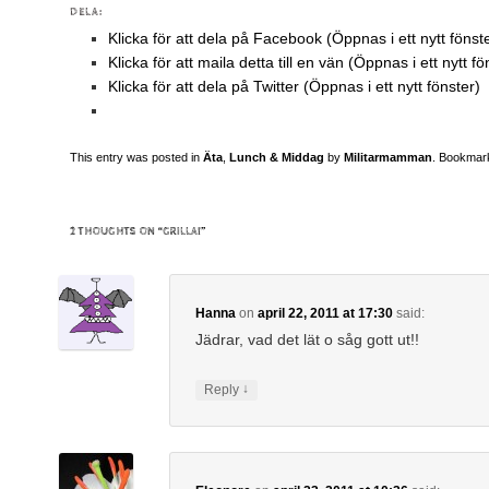
DELA:
Klicka för att dela på Facebook (Öppnas i ett nytt fönst
Klicka för att maila detta till en vän (Öppnas i ett nytt fö
Klicka för att dela på Twitter (Öppnas i ett nytt fönster)
This entry was posted in
Äta
,
Lunch & Middag
by
Militarmamman
. Bookmar
2 THOUGHTS ON “
GRILLA!
”
Hanna
on
april 22, 2011 at 17:30
said:
Jädrar, vad det lät o såg gott ut!!
↓
Reply