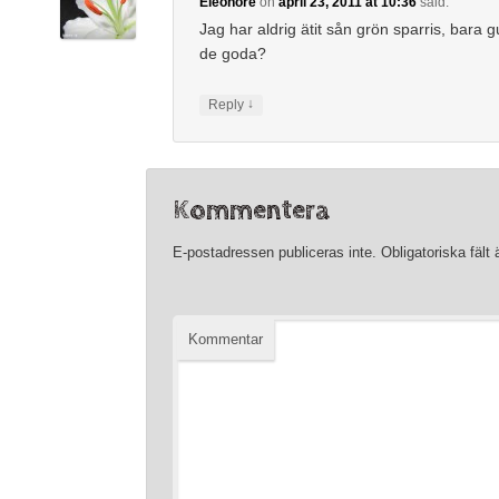
Eleonore
on
april 23, 2011 at 10:36
said:
Jag har aldrig ätit sån grön sparris, bara g
de goda?
↓
Reply
Kommentera
E-postadressen publiceras inte.
Obligatoriska fält
Kommentar