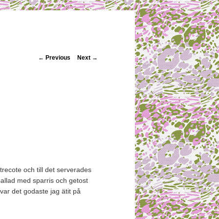
Post navigation
←
Previous
Next
→
ntrecote och till det serverades
sallad med sparris och getost
var det godaste jag ätit på