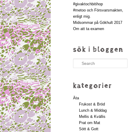
#givaktochbitihop
#metoo och Försvarsmakten,
enligt mig.
Midsommar på Gökhult 2017
Om att ta examen
sök i bloggen
Search
kategorier
Äta
Frukost & Bröd
Lunch & Middag
Mellis & Kvällis
Prat om Mat
Sött & Gott