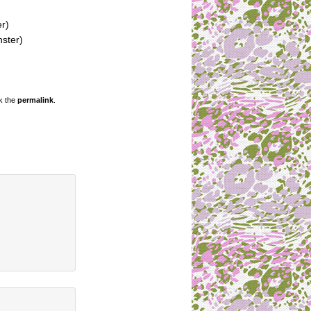
er)
nster)
k the
permalink
.