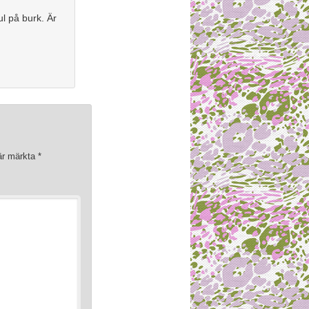
ul på burk. Är
 är märkta
*