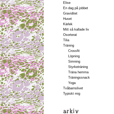
Elise
En dag på jobbet
Graviditet
Huset
Kärlek
Mitt så kallade liv
Osorterat
Tilia
Träning
Crossfit
Löpning
Simning
Styrketräning
Träna hemma
Träningssnack
Yoga
Tvåbarnslivet
Typiskt mig
arkiv