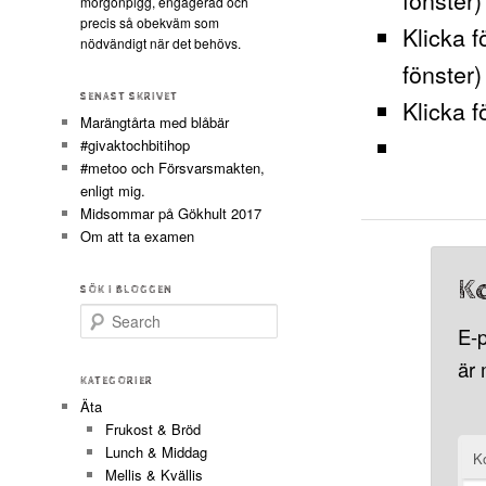
morgonpigg, engagerad och
precis så obekväm som
Klicka f
nödvändigt när det behövs.
fönster)
SENAST SKRIVET
Klicka f
Marängtårta med blåbär
#givaktochbitihop
#metoo och Försvarsmakten,
enligt mig.
Midsommar på Gökhult 2017
Om att ta examen
K
SÖK I BLOGGEN
Search
E-p
är
KATEGORIER
Äta
Frukost & Bröd
Lunch & Middag
K
Mellis & Kvällis