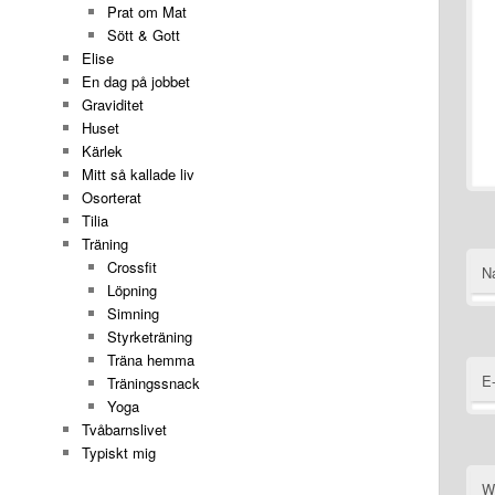
Prat om Mat
Sött & Gott
Elise
En dag på jobbet
Graviditet
Huset
Kärlek
Mitt så kallade liv
Osorterat
Tilia
Träning
Crossfit
N
Löpning
Simning
Styrketräning
Träna hemma
E
Träningssnack
Yoga
Tvåbarnslivet
Typiskt mig
W