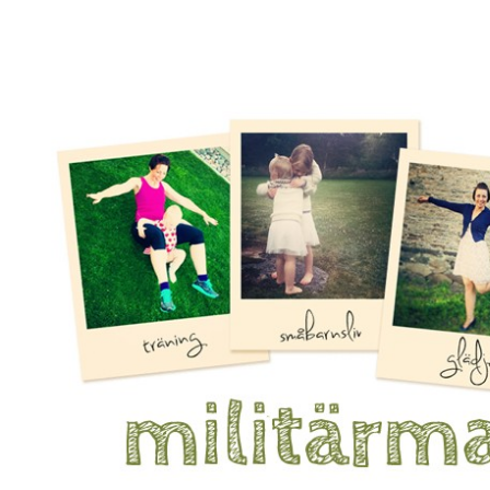
Mamma, militär och märkbart obekväm
Militärmamman