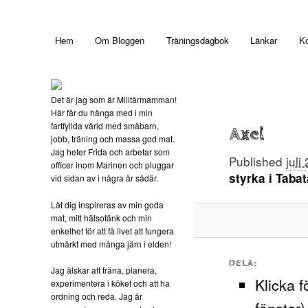
Main menu
Hem
Om Bloggen
Träningsdagbok
Länkar
Ko
Skip to primary content
Det är jag som är Militärmamman!
Här får du hänga med i min
fartfyllda värld med småbarn,
Axel
jobb, träning och massa god mat.
Jag heter Frida och arbetar som
Published
juli
officer inom Marinen och pluggar
styrka i Tab
vid sidan av i några år sådär.
Låt dig inspireras av min goda
mat, mitt hälsotänk och min
enkelhet för att få livet att fungera
utmärkt med många järn i elden!
DELA:
Jag älskar att träna, planera,
Klicka f
experimentera i köket och att ha
ordning och reda. Jag är
fönster)