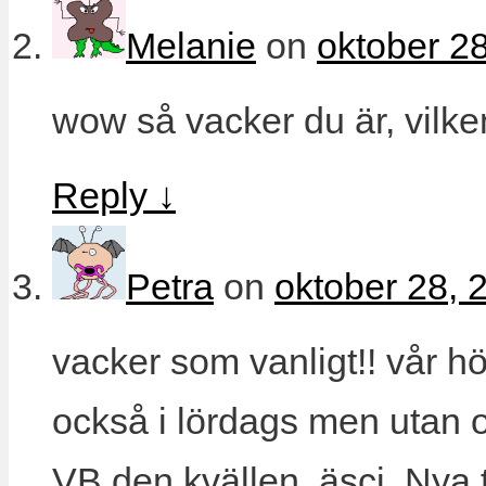
Melanie
on
oktober 28
wow så vacker du är, vilke
Reply
↓
Petra
on
oktober 28, 
vacker som vanligt!! vår h
också i lördags men utan o
VB den kvällen, äscj. Nya t