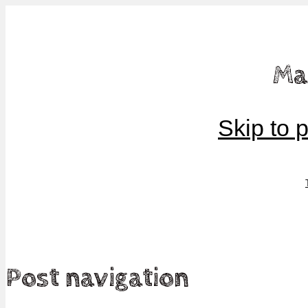
Mamma, militär och märkbart obekväm
Ma
Militärmamman
Skip to 
Post navigation