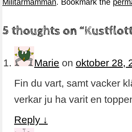
Militarmamman
. Bookmark the
perma
ett
(Öppnas
ett
nytt
i
nytt
fönster)
ett
fönster)
nytt
fönster)
5 thoughts on “
Kustflot
Marie
on
oktober 28, 
Fin du vart, samt vacker 
verkar ju ha varit en toppe
Reply
↓