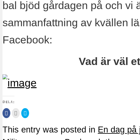
bal bjöd gårdagen på och vi 
sammanfattning av kvällen läs
Facebook:
Vad är väl et
DELA:
Klicka
Klicka
Klicka
för
för
för
att
att
att
dela
maila
dela
på
detta
på
This entry was posted in
En dag på 
Facebook
till
Twitter
(Öppnas
en
(Öppnas
i
vän
i