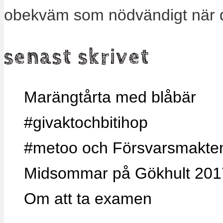
obekväm som nödvändigt när 
senast skrivet
Marängtårta med blåbär
#givaktochbitihop
#metoo och Försvarsmakten,
Midsommar på Gökhult 201
Om att ta examen