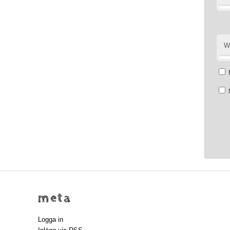
W
meta
Logga in