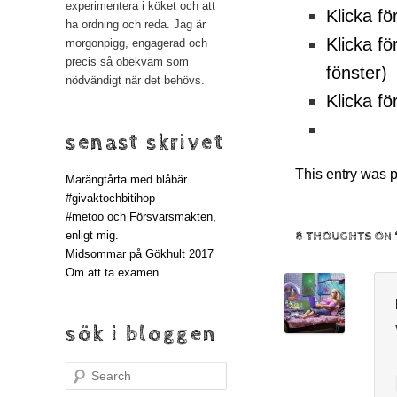
experimentera i köket och att
Klicka fö
ha ordning och reda. Jag är
Klicka fö
morgonpigg, engagerad och
precis så obekväm som
fönster)
nödvändigt när det behövs.
Klicka fö
senast skrivet
This entry was 
Marängtårta med blåbär
#givaktochbitihop
#metoo och Försvarsmakten,
enligt mig.
8 THOUGHTS ON 
Midsommar på Gökhult 2017
Om att ta examen
sök i bloggen
Search