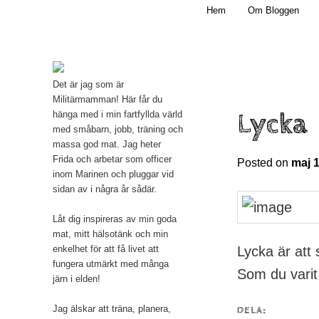
Main menu
Mamma, militär och märkbart obekväm
Hem
Om Bloggen
Skip to primary content
Militärmamman
Det är jag som är
Militärmamman! Här får du
Lycka
hänga med i min fartfyllda värld
med småbarn, jobb, träning och
massa god mat. Jag heter
Frida och arbetar som officer
Posted on
maj 1
inom Marinen och pluggar vid
sidan av i några år sådär.
Låt dig inspireras av min goda
mat, mitt hälsotänk och min
Lycka är att
enkelhet för att få livet att
fungera utmärkt med många
Som du vari
järn i elden!
Jag älskar att träna, planera,
DELA: