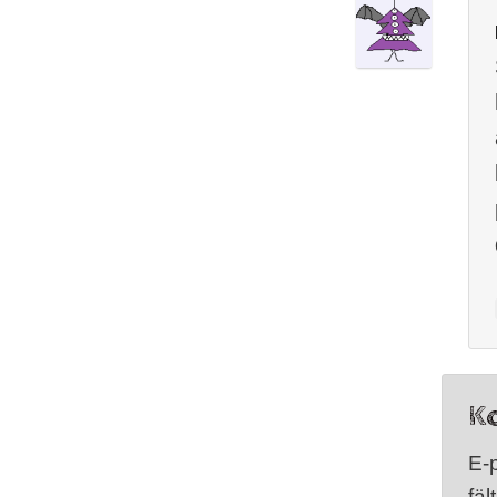
K
E-
fäl